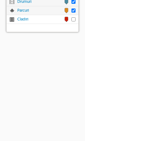
Drumuri
Parcuri
Cladiri