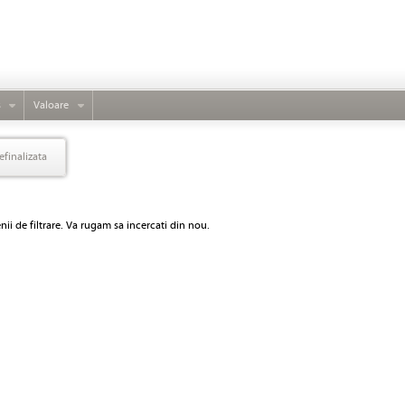
s
Valoare
efinalizata
ii de filtrare. Va rugam sa incercati din nou.