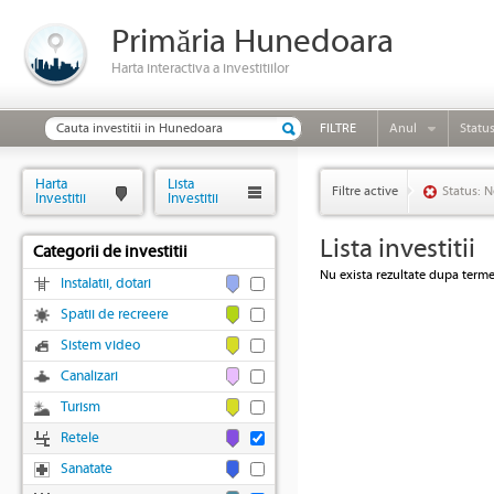
Primăria Hunedoara
Harta interactiva a investitiilor
FILTRE
Anul
Statu
Harta
Lista
Filtre active
Status: N
Investitii
Investitii
Lista investitii
Categorii de investitii
Nu exista rezultate dupa termen
Instalatii, dotari
Spatii de recreere
Sistem video
Canalizari
Turism
Retele
Sanatate