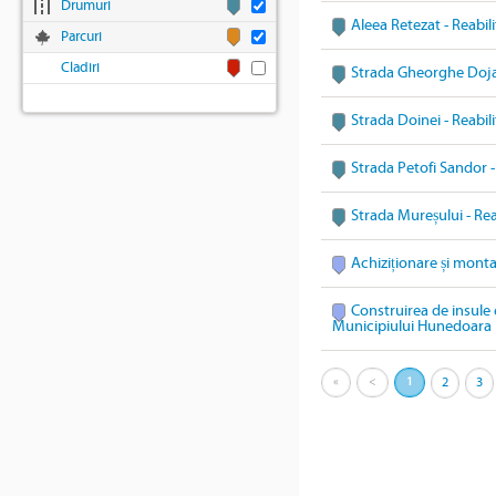
Drumuri
Aleea Retezat - Reabil
Parcuri
Cladiri
Strada Gheorghe Doja 
Strada Doinei - Reabil
Strada Petofi Sandor -
Strada Mureșului - Rea
Achiziționare și mont
Construirea de insule 
Municipiului Hunedoara
«
<
1
2
3