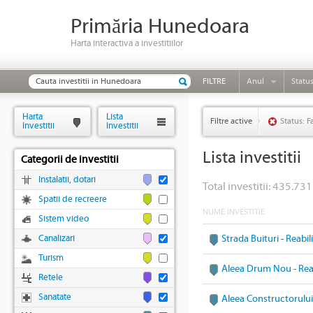
Primăria Hunedoara
Harta interactiva a investitiilor
FILTRE
Anul
Statu
Harta
Lista
Filtre active
Status: F
Investitii
Investitii
Lista investitii
Categorii de investitii
Instalatii, dotari
Total investitii: 435.731
Spatii de recreere
NUME INVESTITIE
Sistem video
Canalizari
Strada Buituri - Reabi
Turism
Aleea Drum Nou - Reab
Retele
Sanatate
Aleea Constructorului 