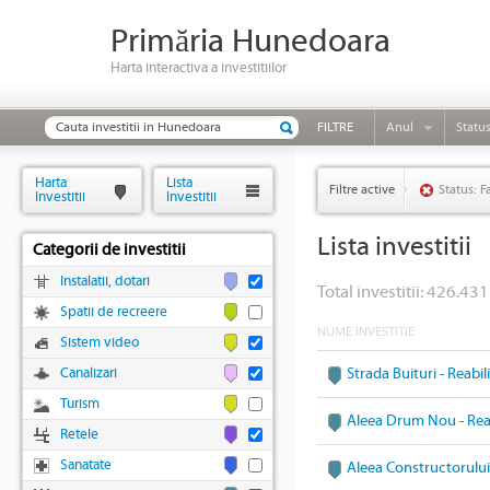
Primăria Hunedoara
Harta interactiva a investitiilor
FILTRE
Anul
Statu
Harta
Lista
Filtre active
Status: F
Investitii
Investitii
Lista investitii
Categorii de investitii
Instalatii, dotari
Total investitii: 426.431
Spatii de recreere
NUME INVESTITIE
Sistem video
Canalizari
Strada Buituri - Reabi
Turism
Aleea Drum Nou - Reab
Retele
Sanatate
Aleea Constructorului 