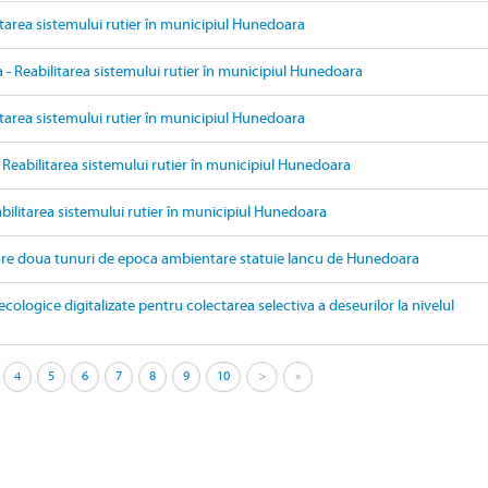
itarea sistemului rutier în municipiul Hunedoara
- Reabilitarea sistemului rutier în municipiul Hunedoara
itarea sistemului rutier în municipiul Hunedoara
 Reabilitarea sistemului rutier în municipiul Hunedoara
bilitarea sistemului rutier în municipiul Hunedoara
are doua tunuri de epoca ambientare statuie Iancu de Hunedoara
ecologice digitalizate pentru colectarea selectiva a deseurilor la nivelul
4
5
6
7
8
9
10
>
»