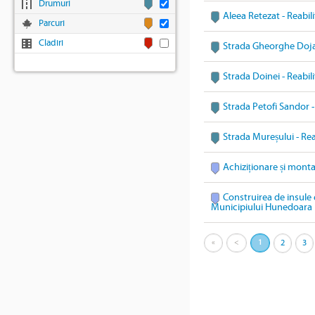
Drumuri
Aleea Retezat - Reabil
Parcuri
Cladiri
Strada Gheorghe Doja 
Strada Doinei - Reabil
Strada Petofi Sandor -
Strada Mureșului - Rea
Achiziționare și mont
Construirea de insule 
Municipiului Hunedoara
«
<
1
2
3