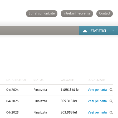
Stiri si comunicate
Intrebari frecvente
Contact
STATISTICI
DATA INCEPUT
STATUS
VALOARE
LOCALIZARE
04/2025
Finalizata
1.595.345 lei
Vezi pe harta
04/2025
Finalizata
309.313 lei
Vezi pe harta
04/2025
Finalizata
303.558 lei
Vezi pe harta