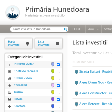
Primăria Hunedoara
Harta interactiva a investitiilor
FILTRE
Anul
Statu
Lista investitii
Harta
Lista
Investitii
Investitii
Total investitii: 571.253
Categorii de investitii
NUME INVESTITIE
Instalatii, dotari
Spatii de recreere
Strada Buituri - Reabi
Sistem video
Aleea Drum Nou - Reab
Canalizari
Turism
Aleea Constructorului 
Retele
Aleea Retezat - Reabil
Sanatate