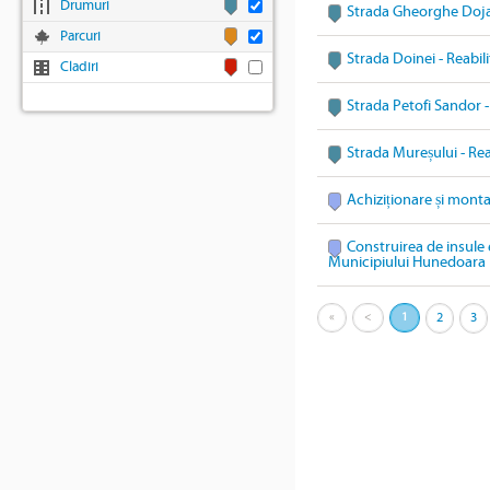
Drumuri
Strada Gheorghe Doja 
Parcuri
Strada Doinei - Reabil
Cladiri
Strada Petofi Sandor -
Strada Mureșului - Rea
Achiziționare și mont
Construirea de insule 
Municipiului Hunedoara
«
<
1
2
3