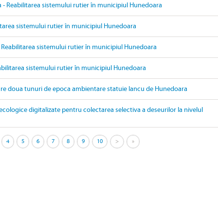
- Reabilitarea sistemului rutier în municipiul Hunedoara
itarea sistemului rutier în municipiul Hunedoara
 Reabilitarea sistemului rutier în municipiul Hunedoara
bilitarea sistemului rutier în municipiul Hunedoara
are doua tunuri de epoca ambientare statuie Iancu de Hunedoara
ecologice digitalizate pentru colectarea selectiva a deseurilor la nivelul
4
5
6
7
8
9
10
>
»