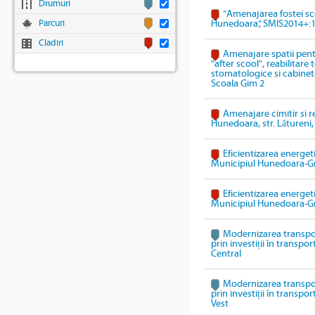
Drumuri
”Amenajarea fostei sco
Parcuri
Hunedoara”, SMIS2014+:
Cladiri
Amenajare spatii pentr
"after scool", reabilitare
stomatologice si cabinete
Scoala Gim 2
Amenajare cimitir si r
Hunedoara, str. Lătureni,
Eficientizarea energeti
Municipiul Hunedoara-G
Eficientizarea energeti
Municipiul Hunedoara-G
Modernizarea transpo
prin investiții în transpo
Central
Modernizarea transpo
prin investiții în transpo
Vest