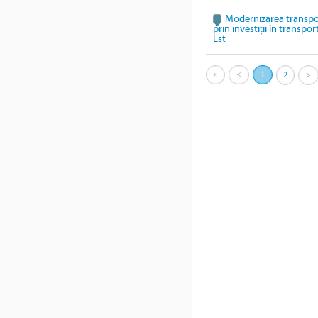
Modernizarea transpo
prin investiții în transpo
Est
«
<
1
2
>