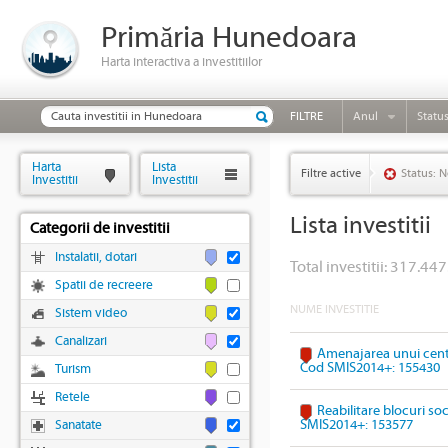
Primăria Hunedoara
Harta interactiva a investitiilor
FILTRE
Anul
Statu
Harta
Lista
Filtre active
Status: N
Investitii
Investitii
Lista investitii
Categorii de investitii
Instalatii, dotari
Total investitii: 317.447
Spatii de recreere
NUME INVESTITIE
Sistem video
Canalizari
Amenajarea unui cent
Cod SMIS2014+: 155430
Turism
Retele
Reabilitare blocuri so
SMIS2014+: 153577
Sanatate