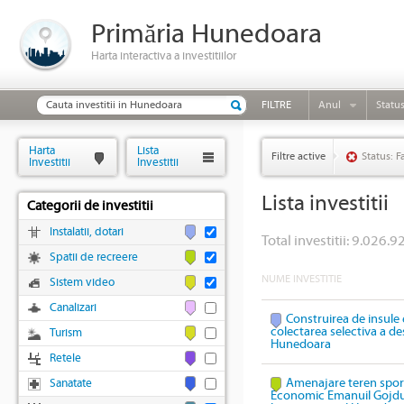
Primăria Hunedoara
Harta interactiva a investitiilor
FILTRE
Anul
Statu
Harta
Lista
Filtre active
Status: F
Investitii
Investitii
Lista investitii
Categorii de investitii
Instalatii, dotari
Total investitii: 9.026.92
Spatii de recreere
NUME INVESTITIE
Sistem video
Canalizari
Construirea de insule 
colectarea selectiva a des
Turism
Hunedoara
Retele
Amenajare teren sport
Sanatate
Economic Emanuil Gojdu,