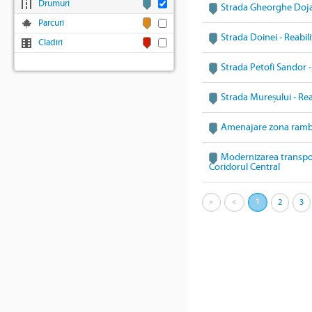
Drumuri
Strada Gheorghe Doja 
Parcuri
Strada Doinei - Reabil
Cladiri
Strada Petofi Sandor -
Strada Mureșului - Rea
Amenajare zona rambl
Modernizarea transport
Coridorul Central
«
<
1
2
3