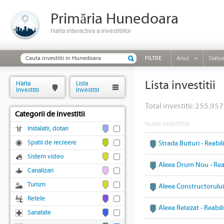
Primăria Hunedoara
Harta interactiva a investitiilor
FILTRE
Anul
Statu
Lista investitii
Harta
Lista
Investitii
Investitii
Total investitii: 255.957
Categorii de investitii
NUME INVESTITIE
Instalatii, dotari
Spatii de recreere
Strada Buituri - Reabi
Sistem video
Aleea Drum Nou - Reab
Canalizari
Turism
Aleea Constructorului 
Retele
Aleea Retezat - Reabil
Sanatate