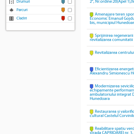
2", Nr.ordine:20(Apel 1),
Drumuri
Parcuri
Amenajare teren sport
Cladiri
Economic Emanuil Gojdu,
bis, municipiul Hunedoa
Sprijinirea regenerari
revitalizarea comunitatii
Revitalizarea centrulu
Eficientizarea energeti
Alexandru Simionescu 
Modernizarea seviciil
echipamente performante 
ambulatoriului integrat
Hunedoara
Restaurarea și valorif
cultural Castelul Corvinil
Reabilitare spatiu ver
strada CAPRIOAREI nr. 1, 