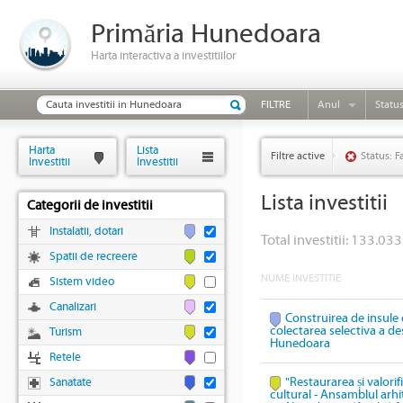
Primăria Hunedoara
Harta interactiva a investitiilor
FILTRE
Anul
Statu
Harta
Lista
Filtre active
Status: F
Investitii
Investitii
Lista investitii
Categorii de investitii
Instalatii, dotari
Total investitii: 133.033
Spatii de recreere
NUME INVESTITIE
Sistem video
Canalizari
Construirea de insule 
colectarea selectiva a des
Turism
Hunedoara
Retele
"Restaurarea și valori
Sanatate
cultural - Ansamblul arhi