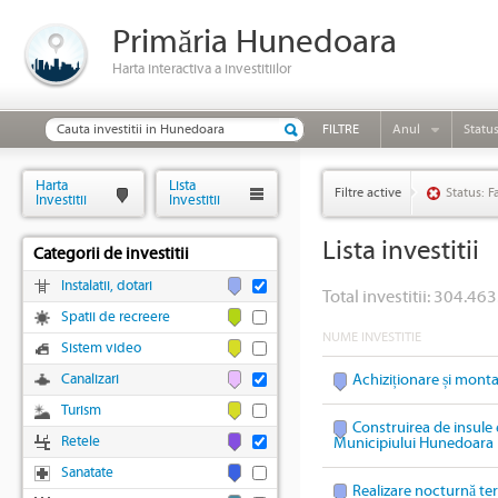
Primăria Hunedoara
Harta interactiva a investitiilor
FILTRE
Anul
Statu
Harta
Lista
Filtre active
Status: F
Investitii
Investitii
Lista investitii
Categorii de investitii
Instalatii, dotari
Total investitii: 304.463
Spatii de recreere
NUME INVESTITIE
Sistem video
Canalizari
Achiziționare și mont
Turism
Construirea de insule 
Retele
Municipiului Hunedoara
Sanatate
Realizare nocturnă te