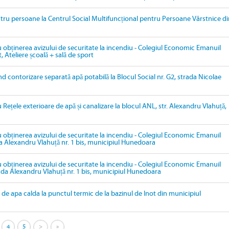
tru persoane la Centrul Social Multifuncțional pentru Persoane Vârstnice di
u obținerea avizului de securitate la incendiu - Colegiul Economic Emanuil
, Ateliere școală + sală de sport
ind contorizare separată apă potabilă la Blocul Social nr. G2, strada Nicolae
 Rețele exterioare de apă și canalizare la blocul ANL, str. Alexandru Vlahuță,
u obținerea avizului de securitate la incendiu - Colegiul Economic Emanuil
da Alexandru Vlahuță nr. 1 bis, municipiul Hunedoara
u obținerea avizului de securitate la incendiu - Colegiul Economic Emanuil
rada Alexandru Vlahuță nr. 1 bis, municipiul Hunedoara
de apa calda la punctul termic de la bazinul de Inot din municipiul
4
5
>
»