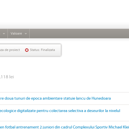
s
Valoare
aza de proiect
Status: Finalizata
.118 lei
are doua tunuri de epoca ambientare statuie Iancu de Hunedoara
ecologice digitalizate pentru colectarea selectiva a deseurilor la nivelul
ren fotbal antrenament 2 juniori din cadrul Complexului Sportiv Michael Kle