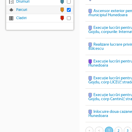
Drumuri
Parcuri
Ascensor exterior pen
municipiul Hunedoara
Cladiri
Execuție lucrări pentr
Gojdu, corpurile: Internat
Realizare lucrare priv
Bălcescu
Execuție lucrări pentru
Hunedoara
Execuție lucrări pentr
Gojdu, corp LICEU”, stra
Execuție lucrări pentr
Gojdu, corp Cantină”, st
Inlocuire doua cazane 
Hunedoara
«
<
1
2
3