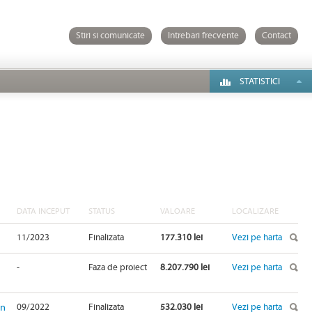
Stiri si comunicate
Intrebari frecvente
Contact
STATISTICI
DATA INCEPUT
STATUS
VALOARE
LOCALIZARE
11/2023
Finalizata
177.310 lei
Vezi pe harta
-
Faza de proiect
8.207.790 lei
Vezi pe harta
in
09/2022
Finalizata
532.030 lei
Vezi pe harta