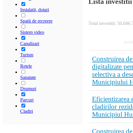
Lista investitii
Instalatii, dotari
Spatii de recreere
Total investitii: 50.686.
Sistem video
NUME
Canalizari
Turism
Construirea de
digitalizate pe
Retele
selectiva a des
Sanatate
Municipiului 
Drumuri
Eficientizarea 
Parcuri
cladirilor rezid
Cladiri
Municipiul Hu
Construirea d