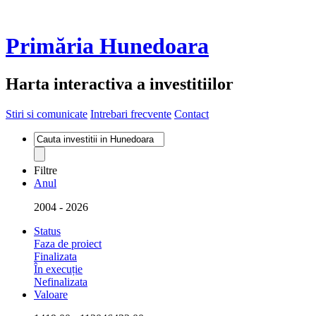
Primăria Hunedoara
Harta interactiva a investitiilor
Stiri si comunicate
Intrebari frecvente
Contact
Filtre
Anul
2004
-
2026
Status
Faza de proiect
Finalizata
În execuție
Nefinalizata
Valoare