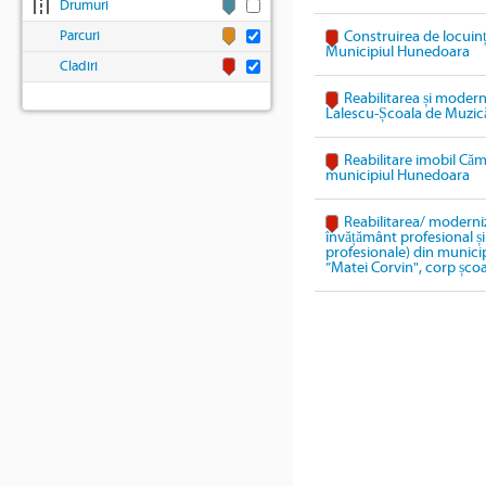
Drumuri
Parcuri
Construirea de locuinț
Municipiul Hunedoara
Cladiri
Reabilitarea și modern
Lalescu-Școala de Muzic
Reabilitare imobil Cămi
municipiul Hunedoara
Reabilitarea/ moderniz
învățământ profesional și 
profesionale) din munici
”Matei Corvin", corp școa