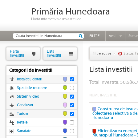
Primăria Hunedoara
Harta interactiva a investitiilor
FILTRE
Anul
Statu
Harta
Lista
Filtre active
Status: F
Investitii
Investitii
Lista investitii
Categorii de investitii
Instalatii, dotari
Total investitii: 50.686.
Spatii de recreere
NUME INVESTITIE
Sistem video
Canalizari
Construirea de insule 
colectarea selectiva a des
Turism
Hunedoara
Retele
Eficientizarea energeti
Sanatate
Municipiul Hunedoara - 