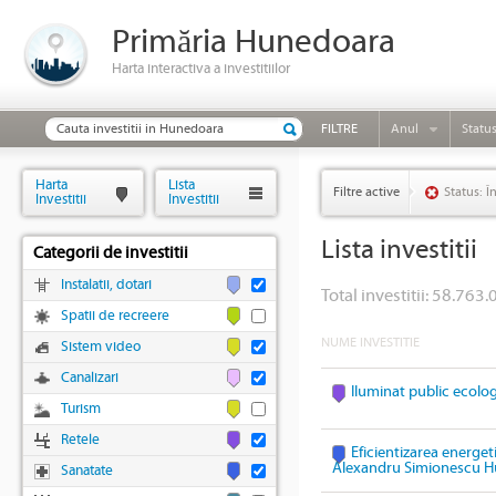
Primăria Hunedoara
Harta interactiva a investitiilor
FILTRE
Anul
Statu
Harta
Lista
Filtre active
Status: Î
Investitii
Investitii
Lista investitii
Categorii de investitii
Instalatii, dotari
Total investitii: 58.763.
Spatii de recreere
NUME INVESTITIE
Sistem video
Canalizari
Iluminat public ecolo
Turism
Retele
Eficientizarea energeti
Alexandru Simionescu 
Sanatate