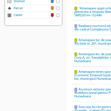
Drumuri
Parcuri
”Amenajare spații urb
petrecere a timpului lib
Cladiri
SMIS2014+:152490
Realizare nocturnă te
din cadrul Complexului S
Amenajare loc de joacă
Răcăștie nr. 201, munici
Amenajare loc de joacă
Corp A, str. Trandafirilor
Hunedoara
Amenajare teren sport
Economic Emanuil Gojdu,
bis, municipiul Hunedoa
Ascensor exterior pen
Multifuncțional pentru P
Hunedoara
Execuție lucrări pentru
incendiu - Colegiul Econ