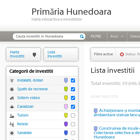
Primăria Hunedoara
Harta interactiva a investitiilor
FILTRE
Anul
Statu
Harta
Lista
Filtre active
Status: F
Investitii
Investitii
Lista investitii
Categorii de investitii
Instalatii, dotari
Total investitii: 39.046.
Spatii de recreere
NUME INVESTITIE
Sistem video
Canalizari
Achiziționare și mont
ambientare statuie Ianc
Turism
Retele
Construirea de insule 
colectarea selectiva a des
Sanatate
Hunedoara