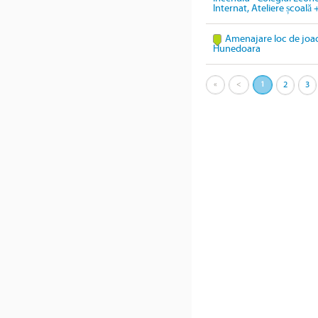
Internat, Ateliere școală 
Amenajare loc de joacă
Hunedoara
«
<
1
2
3