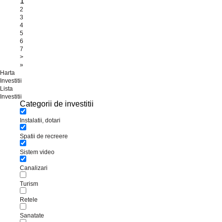
1
2
3
4
5
6
7
>
»
Harta
Investitii
Lista
Investitii
Categorii de investitii
Instalatii, dotari
Spatii de recreere
Sistem video
Canalizari
Turism
Retele
Sanatate