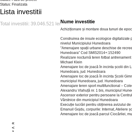
Status: Finalizata
Lista investitii
Nume investitie
Total investitii: 39.046.521 lei
Achiziționare și montare doua tunuri de epo
Construirea de insule ecologice digitalizate 
nivelul Municipiului Hunedoara
”Amenajare spații urbane deschise de recreere
Hunedoara” Cod SMIS2014+:152490
Realizare nocturnă teren fotbal antrenament 
Michael Klein
Amenajare loc de joacă în incinta școlii din L
Hunedoara, jud. Hunedoara
Amenajare loc de joacă în incinta Școlii Gimnaz
municipiul Hunedoara, jud. Hunedoara
Amenajare teren sport multifunctional – Col
Alexandru Vlahuță nr. 1 bis, municipiul Hun
Ascensor exterior pentru persoane la Centrul
Vârstnice din municipiul Hunedoara
Execuție lucrări pentru obținerea avizului de
Emanuil Gojdu, corpurile: Internat, Ateliere ș
Amenajare loc de joacă parcul Ciocârliei, m
«
<