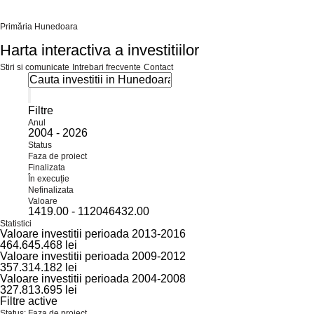
Primăria Hunedoara
Harta interactiva a investitiilor
Stiri si comunicate
Intrebari frecvente
Contact
Filtre
Anul
2004
-
2026
Status
Faza de proiect
Finalizata
În execuție
Nefinalizata
Valoare
1419.00
-
112046432.00
Statistici
Valoare investitii perioada 2013-2016
464.645.468 lei
Valoare investitii perioada 2009-2012
357.314.182 lei
Valoare investitii perioada 2004-2008
327.813.695 lei
Filtre active
Status: Faza de proiect