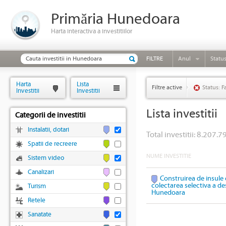
Primăria Hunedoara
Harta interactiva a investitiilor
FILTRE
Anul
Statu
Harta
Lista
Filtre active
Status: F
Investitii
Investitii
Lista investitii
Categorii de investitii
Instalatii, dotari
Total investitii: 8.207.79
Spatii de recreere
NUME INVESTITIE
Sistem video
Canalizari
Construirea de insule 
colectarea selectiva a des
Turism
Hunedoara
Retele
Sanatate