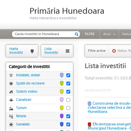
Primăria Hunedoara
Harta interactiva a investitiilor
FILTRE
Anul
Statu
Harta
Lista
Filtre active
Status: F
Investitii
Investitii
Lista investitii
Categorii de investitii
Instalatii, dotari
Total investitii: 51.505.
Spatii de recreere
NUME INVESTITIE
Sistem video
Canalizari
Construirea de insule 
colectarea selectiva a des
Turism
Hunedoara
Retele
Eficientizarea energeti
Sanatate
Municipiul Hunedoara - 