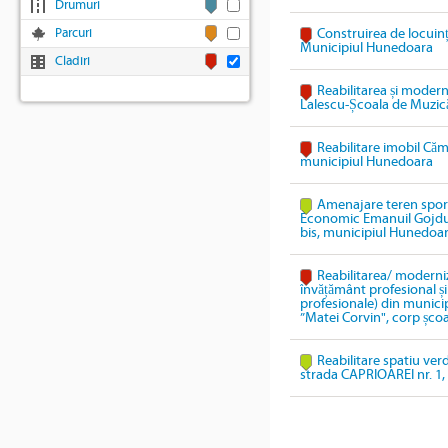
Drumuri
Parcuri
Construirea de locuinț
Municipiul Hunedoara
Cladiri
Reabilitarea și modern
Lalescu-Școala de Muzic
Reabilitare imobil Cămi
municipiul Hunedoara
Amenajare teren sport
Economic Emanuil Gojdu,
bis, municipiul Hunedoa
Reabilitarea/ moderniz
învățământ profesional și 
profesionale) din munici
”Matei Corvin", corp școa
Reabilitare spatiu ver
strada CAPRIOAREI nr. 1, 