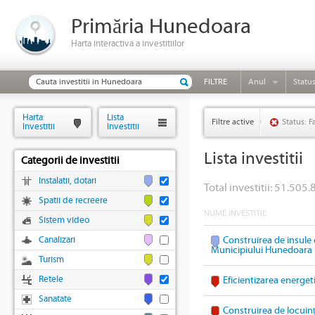
Primăria Hunedoara
Harta interactiva a investitiilor
FILTRE
Anul
Statu
Harta
Lista
Filtre active
Status: F
Investitii
Investitii
Lista investitii
Categorii de investitii
Instalatii, dotari
Total investitii: 51.505.
Spatii de recreere
NUME INVESTITIE
Sistem video
Canalizari
Construirea de insule 
Municipiului Hunedoara
Turism
Retele
Eficientizarea energet
Sanatate
Construirea de locuin