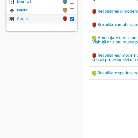
Drumuri
Parcuri
Reabilitarea și modern
Cladiri
Reabilitare imobil Căm
Amenajare teren sport
Vlahuță nr. 1 bis, munic
Reabilitarea/ moderniz
și scoli profesionale) di
Reabilitare spatiu ver