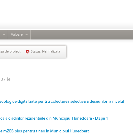
s
Valoare
aza de proiect
Status: Nefinalizata
837 lei
ecologice digitalizate pentru colectarea selectiva a deseurilor la nivelul
ica a cladirilor rezidentiale din Municipiul Hunedoara - Etapa 1
țe mZEB plus pentru tineri în Municipiul Hunedoara