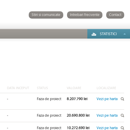
Stiri si comunicate
Intrebari frecvente
Contact
STATISTICI
DATA INCEPUT
STATUS
VALOARE
LOCALIZARE
-
Faza de proiect
8.207.790 lei
Vezi pe harta
-
Faza de proiect
20.690.800 lei
Vezi pe harta
-
Faza de proiect
10.272.690 lei
Vezi pe harta