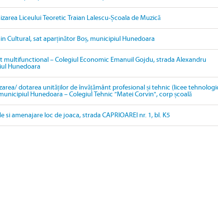
izarea Liceului Teoretic Traian Lalescu-Școala de Muzică
in Cultural, sat aparținător Boș, municipiul Hunedoara
 multifunctional – Colegiul Economic Emanuil Gojdu, strada Alexandru
ipiul Hunedoara
area/ dotarea unităților de învățământ profesional și tehnic (licee tehnologi
n municipiul Hunedoara – Colegiul Tehnic ”Matei Corvin", corp școală
de si amenajare loc de joaca, strada CAPRIOAREI nr. 1, bl. K5