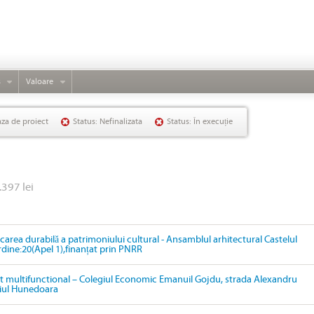
s
Valoare
aza de proiect
Status: Nefinalizata
Status: În execuție
.397 lei
ficarea durabilă a patrimoniului cultural - Ansamblul arhitectural Castelul
ordine:20(Apel 1),finanțat prin PNRR
 multifunctional – Colegiul Economic Emanuil Gojdu, strada Alexandru
ipiul Hunedoara