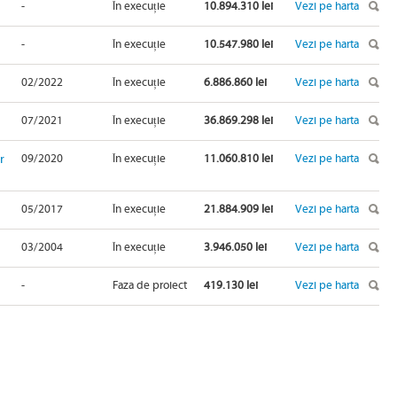
-
În execuție
10.894.310 lei
Vezi pe harta
-
În execuție
10.547.980 lei
Vezi pe harta
02/2022
În execuție
6.886.860 lei
Vezi pe harta
07/2021
În execuție
36.869.298 lei
Vezi pe harta
r
09/2020
În execuție
11.060.810 lei
Vezi pe harta
05/2017
În execuție
21.884.909 lei
Vezi pe harta
03/2004
În execuție
3.946.050 lei
Vezi pe harta
-
Faza de proiect
419.130 lei
Vezi pe harta