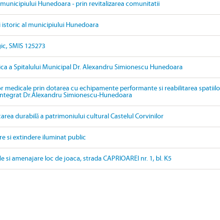
i municipiului Hunedoara - prin revitalizarea comunitatii
i istoric al municipiului Hunedoara
gic, SMIS 125273
tica a Spitalului Municipal Dr. Alexandru Simionescu Hunedoara
or medicale prin dotarea cu echipamente performante si reabilitarea spatiilo
 integrat Dr.Alexandru Simionescu-Hunedoara
carea durabilă a patrimoniului cultural Castelul Corvinilor
re si extindere iluminat public
de si amenajare loc de joaca, strada CAPRIOAREI nr. 1, bl. K5