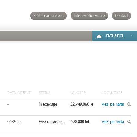
Stiri si comunicate
Intrebari frecvente
Contact
STATISTICI
DATA INCEPUT
STATUS
VALOARE
LOCALIZARE
-
În execuție
32.749.050 lei
Vezi pe harta
06/2022
Faza de proiect
400.000 lei
Vezi pe harta