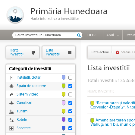
Primăria Hunedoara
Harta interactiva a investitiilor
FILTRE
Anul
Statu
Harta
Lista
Filtre active
Status: F
Investitii
Investitii
Lista investitii
Categorii de investitii
Instalatii, dotari
Total investitii: 135.658
Spatii de recreere
NUME INVESTITIE
Sistem video
Canalizari
"Restaurarea și valori
Corvinilor -Etapa 2", Nr.
Turism
Retele
Amenajare teren sport
Vlahuță nr. 1 bis, munic
Sanatate