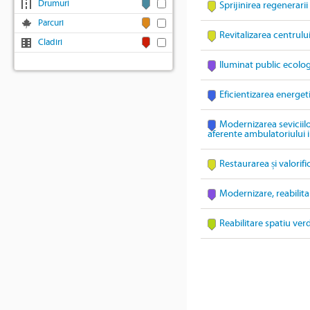
Drumuri
Sprijinirea regenerari
Parcuri
Revitalizarea centrulu
Cladiri
Iluminat public ecolo
Eficientizarea energe
Modernizarea seviciil
aferente ambulatoriului
Restaurarea și valorifi
Modernizare, reabilita
Reabilitare spatiu ver