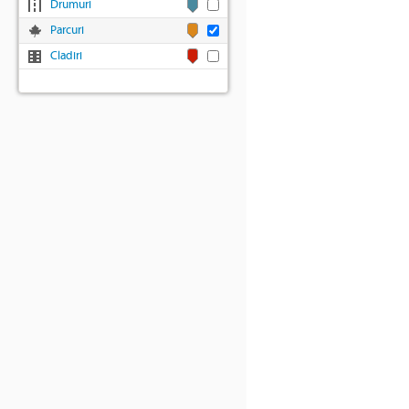
Drumuri
Parcuri
Cladiri