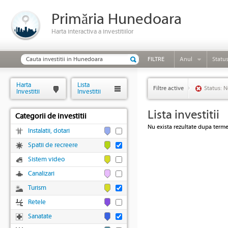
Primăria Hunedoara
Harta interactiva a investitiilor
FILTRE
Anul
Statu
Harta
Lista
Filtre active
Status: N
Investitii
Investitii
Lista investitii
Categorii de investitii
Nu exista rezultate dupa termen
Instalatii, dotari
Spatii de recreere
Sistem video
Canalizari
Turism
Retele
Sanatate