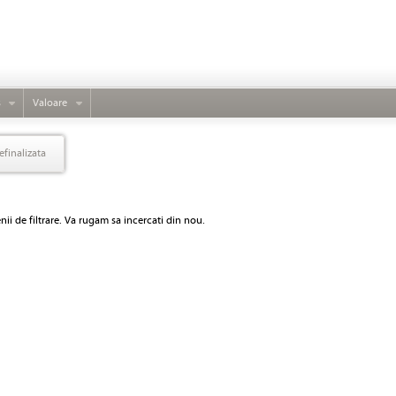
s
Valoare
efinalizata
ii de filtrare. Va rugam sa incercati din nou.