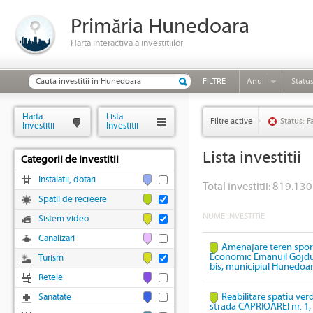
Primăria Hunedoara
Harta interactiva a investitiilor
FILTRE
Anul
Statu
Harta
Lista
Filtre active
Status: F
Investitii
Investitii
Lista investitii
Categorii de investitii
Instalatii, dotari
Total investitii: 819.130 
Spatii de recreere
NUME INVESTITIE
Sistem video
Canalizari
Amenajare teren sport
Economic Emanuil Gojdu,
Turism
bis, municipiul Hunedoa
Retele
Reabilitare spatiu ver
Sanatate
strada CAPRIOAREI nr. 1, 