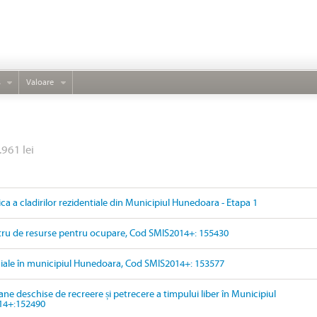
s
Valoare
.961 lei
ica a cladirilor rezidentiale din Municipiul Hunedoara - Etapa 1
ru de resurse pentru ocupare, Cod SMIS2014+: 155430
ociale în municipiul Hunedoara, Cod SMIS2014+: 153577
ne deschise de recreere și petrecere a timpului liber în Municipiul
14+:152490