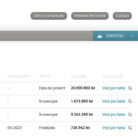
Stiri si comunicate
Intrebari frecvente
Contact
STATISTICI
DATA INCEPUT
STATUS
VALOARE
LOCALIZARE
-
Faza de proiect
20.690.800 lei
Vezi pe harta
-
În execuție
1.673.890 lei
Vezi pe harta
-
În execuție
9.355.390 lei
Vezi pe harta
05/2023
Finalizata
726.942 lei
Vezi pe harta