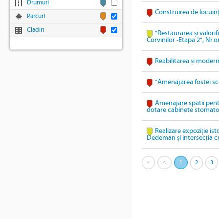
Drumuri
Construirea de locuin
Parcuri
Cladiri
"Restaurarea și valori
Corvinilor -Etapa 2", Nr.
Reabilitarea și modern
”Amenajarea fostei sc
Amenajare spatii pentru
dotare cabinete stomatol
Realizare expoziție ist
Dedeman și intersecția c
«
<
1
2
3