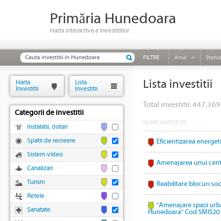
Primăria Hunedoara
Harta interactiva a investitiilor
FILTRE
Anul
Statu
Lista investitii
Harta
Lista
Investitii
Investitii
Total investitii: 447.369
Categorii de investitii
NUME INVESTITIE
Instalatii, dotari
Spatii de recreere
Eficientizarea energet
Sistem video
Amenajarea unui cent
Canalizari
Turism
Reabilitare blocuri s
Retele
”Amenajare spații urba
Sanatate
Hunedoara” Cod SMIS20