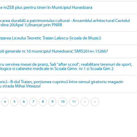
țe mZEB plus pentru tineri în Municipiul Hunedoara
ficarea durabilă a patrimoniului cultural - Ansamblul arhitectural Castelul
ordine:20(Apel 1),finanțat prin PNRR
izarea Liceului Teoretic Traian Lalescu-Școala de Muzică
oli generale nr.10 municipiul Hunedoara”, SMIS2014+:152667
 servirea mesei de pranz, Sali "after scool", reabilitare terenuri de sport,
ogice si cabinete medicale in Scoala Gimn. nr.1 si Scoala Gim 2
orică - B-dul Traian, porțiunea cuprinsă între sensul giratoriu magazin
u strada Mihai Viteazul
4
5
6
7
8
9
10
11
>
»