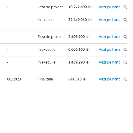
-
Faza de proiect
10.272.690 lei
Vezi pe harta
-
În execuție
32.749.050 lei
Vezi pe harta
-
Faza de proiect
2.506.900 lei
Vezi pe harta
-
În execuție
6.606.160 lei
Vezi pe harta
-
În execuție
1.439.290 lei
Vezi pe harta
08/2023
Finalizata
591.513 lei
Vezi pe harta