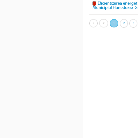
Eficientizarea energeti
Municipiul Hunedoara-G
«
<
1
2
3