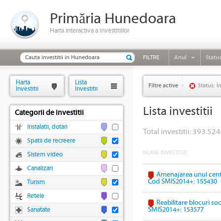
Primăria Hunedoara
Harta interactiva a investitiilor
FILTRE
Anul
Statu
Harta
Lista
Filtre active
Status: Î
Investitii
Investitii
Lista investitii
Categorii de investitii
Instalatii, dotari
Total investitii: 393.524
Spatii de recreere
NUME INVESTITIE
Sistem video
Canalizari
Amenajarea unui cent
Cod SMIS2014+: 155430
Turism
Retele
Reabilitare blocuri so
SMIS2014+: 153577
Sanatate