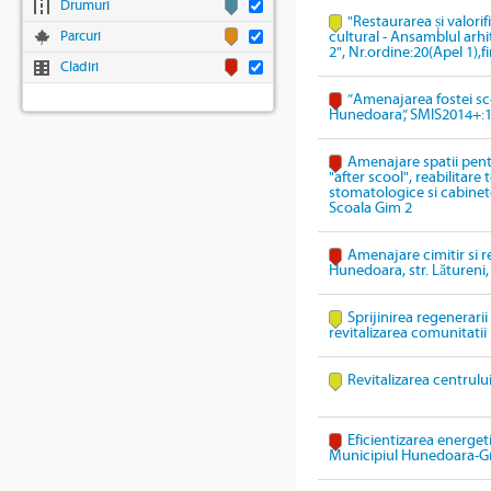
Drumuri
"Restaurarea și valori
Parcuri
cultural - Ansamblul arhi
2", Nr.ordine:20(Apel 1),
Cladiri
”Amenajarea fostei sco
Hunedoara”, SMIS2014+:
Amenajare spatii pentr
"after scool", reabilitare
stomatologice si cabinete
Scoala Gim 2
Amenajare cimitir si r
Hunedoara, str. Lătureni,
Sprijinirea regenerari
revitalizarea comunitatii
Revitalizarea centrulu
Eficientizarea energeti
Municipiul Hunedoara-G