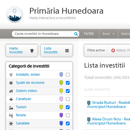
Primăria Hunedoara
Harta interactiva a investitiilor
FILTRE
Anul
Statu
Harta
Lista
Filtre active
Status: F
Investitii
Investitii
Lista investitii
Categorii de investitii
Instalatii, dotari
Total investitii: 266.505
Spatii de recreere
NUME INVESTITIE
Sistem video
Canalizari
Strada Buituri - Reabil
municipiul Hunedoara
Turism
Retele
Aleea Drum Nou - Reabi
municipiul Hunedoara
Sanatate