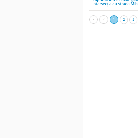
intersecția cu strada Mih
«
<
1
2
3