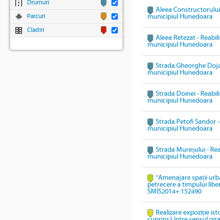
Drumuri
Aleea Constructorului 
Parcuri
municipiul Hunedoara
Cladiri
Aleea Retezat - Reabili
municipiul Hunedoara
Strada Gheorghe Doja -
municipiul Hunedoara
Strada Doinei - Reabili
municipiul Hunedoara
Strada Petofi Sandor - 
municipiul Hunedoara
Strada Mureșului - Reab
municipiul Hunedoara
”Amenajare spații urb
petrecere a timpului lib
SMIS2014+:152490
Realizare expoziție ist
cuprinsă între sensul gi