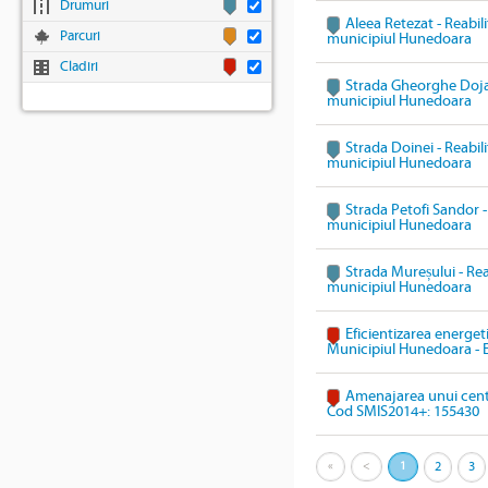
Drumuri
Aleea Retezat - Reabili
Parcuri
municipiul Hunedoara
Cladiri
Strada Gheorghe Doja -
municipiul Hunedoara
Strada Doinei - Reabili
municipiul Hunedoara
Strada Petofi Sandor - 
municipiul Hunedoara
Strada Mureșului - Reab
municipiul Hunedoara
Eficientizarea energeti
Municipiul Hunedoara - 
Amenajarea unui cent
Cod SMIS2014+: 155430
«
<
1
2
3