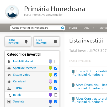
Primăria Hunedoara
Harta interactiva a investitiilor
FILTRE
Anul
Statu
Lista investitii
Harta
Lista
Investitii
Investitii
Total investitii: 703.327
Categorii de investitii
NUME INVESTITIE
Instalatii, dotari
Spatii de recreere
Strada Buituri - Reabil
municipiul Hunedoara
Sistem video
Canalizari
Aleea Drum Nou - Reabi
Turism
municipiul Hunedoara
Retele
Aleea Constructorului 
Sanatate
municipiul Hunedoara