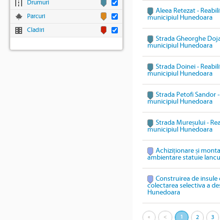
Drumuri
Aleea Retezat - Reabili
Parcuri
municipiul Hunedoara
Cladiri
Strada Gheorghe Doja -
municipiul Hunedoara
Strada Doinei - Reabili
municipiul Hunedoara
Strada Petofi Sandor - 
municipiul Hunedoara
Strada Mureșului - Reab
municipiul Hunedoara
Achiziționare și mont
ambientare statuie Ianc
Construirea de insule 
colectarea selectiva a des
Hunedoara
«
<
1
2
3