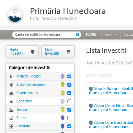
Primăria Hunedoara
Harta interactiva a investitiilor
FILTRE
Anul
Statu
Lista investitii
Harta
Lista
Investitii
Investitii
Total investitii: 721.245
Categorii de investitii
NUME INVESTITIE
Instalatii, dotari
Spatii de recreere
Strada Buituri - Reabil
municipiul Hunedoara
Sistem video
Canalizari
Aleea Drum Nou - Reabi
Turism
municipiul Hunedoara
Retele
Aleea Constructorului 
Sanatate
municipiul Hunedoara