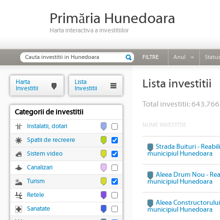
Primăria Hunedoara
Harta interactiva a investitiilor
FILTRE
Anul
Statu
Lista investitii
Harta
Lista
Investitii
Investitii
Total investitii: 643.766
Categorii de investitii
NUME INVESTITIE
Instalatii, dotari
Spatii de recreere
Strada Buituri - Reabil
municipiul Hunedoara
Sistem video
Canalizari
Aleea Drum Nou - Reabi
Turism
municipiul Hunedoara
Retele
Aleea Constructorului 
Sanatate
municipiul Hunedoara