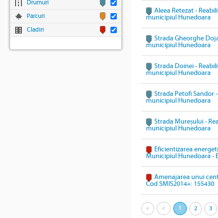
Drumuri
Aleea Retezat - Reabili
Parcuri
municipiul Hunedoara
Cladiri
Strada Gheorghe Doja -
municipiul Hunedoara
Strada Doinei - Reabili
municipiul Hunedoara
Strada Petofi Sandor - 
municipiul Hunedoara
Strada Mureșului - Reab
municipiul Hunedoara
Eficientizarea energeti
Municipiul Hunedoara - 
Amenajarea unui cent
Cod SMIS2014+: 155430
«
<
1
2
3