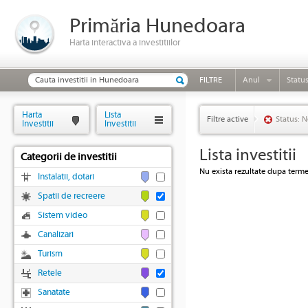
Primăria Hunedoara
Harta interactiva a investitiilor
FILTRE
Anul
Statu
Harta
Lista
Filtre active
Status: N
Investitii
Investitii
Lista investitii
Categorii de investitii
Nu exista rezultate dupa termen
Instalatii, dotari
Spatii de recreere
Sistem video
Canalizari
Turism
Retele
Sanatate