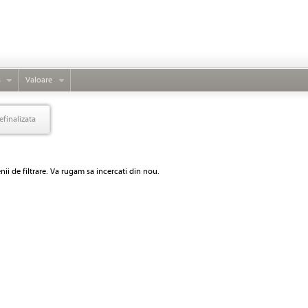
s
Valoare
efinalizata
ii de filtrare. Va rugam sa incercati din nou.