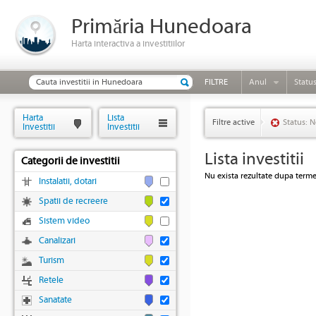
Primăria Hunedoara
Harta interactiva a investitiilor
FILTRE
Anul
Statu
Harta
Lista
Filtre active
Status: N
Investitii
Investitii
Lista investitii
Categorii de investitii
Nu exista rezultate dupa termen
Instalatii, dotari
Spatii de recreere
Sistem video
Canalizari
Turism
Retele
Sanatate