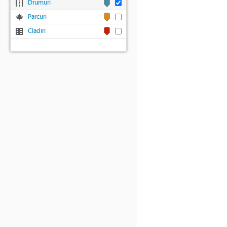
Drumuri
Parcuri
Cladiri