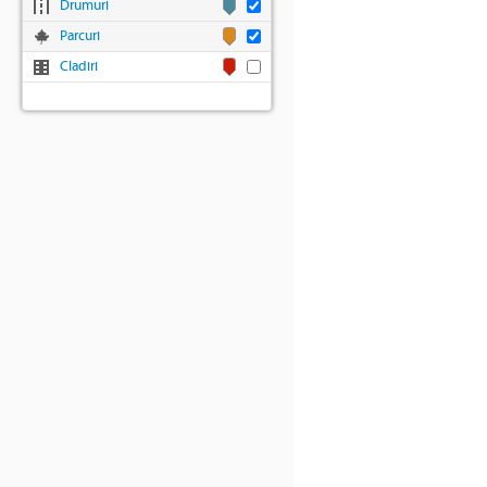
Drumuri
Parcuri
Cladiri