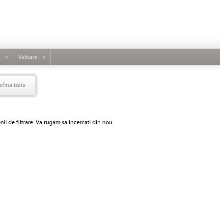
s
Valoare
efinalizata
ii de filtrare. Va rugam sa incercati din nou.