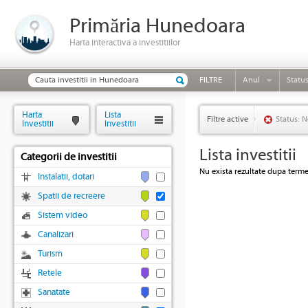
Primăria Hunedoara
Harta interactiva a investitiilor
FILTRE
Anul
Statu
Harta
Lista
Filtre active
Status: N
Investitii
Investitii
Lista investitii
Categorii de investitii
Nu exista rezultate dupa termen
Instalatii, dotari
Spatii de recreere
Sistem video
Canalizari
Turism
Retele
Sanatate