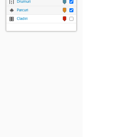
Drumuri
Parcuri
Cladiri