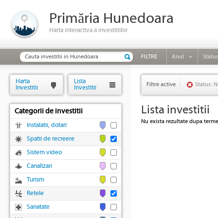
Primăria Hunedoara
Harta interactiva a investitiilor
FILTRE
Anul
Statu
Harta
Lista
Filtre active
Status: N
Investitii
Investitii
Lista investitii
Categorii de investitii
Nu exista rezultate dupa termen
Instalatii, dotari
Spatii de recreere
Sistem video
Canalizari
Turism
Retele
Sanatate