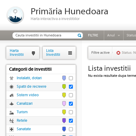
Primăria Hunedoara
Harta interactiva a investitiilor
FILTRE
Anul
Statu
Harta
Lista
Filtre active
Status: N
Investitii
Investitii
Lista investitii
Categorii de investitii
Nu exista rezultate dupa termen
Instalatii, dotari
Spatii de recreere
Sistem video
Canalizari
Turism
Retele
Sanatate