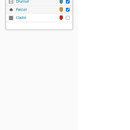
Drumuri
Parcuri
Cladiri