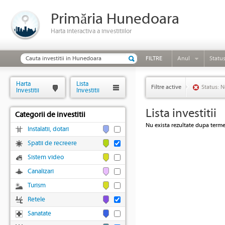
Primăria Hunedoara
Harta interactiva a investitiilor
FILTRE
Anul
Statu
Harta
Lista
Filtre active
Status: N
Investitii
Investitii
Lista investitii
Categorii de investitii
Nu exista rezultate dupa termen
Instalatii, dotari
Spatii de recreere
Sistem video
Canalizari
Turism
Retele
Sanatate