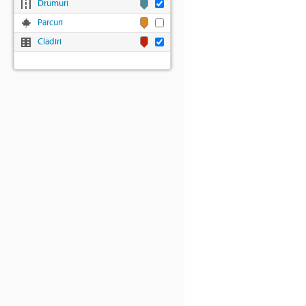
Drumuri
Parcuri
Cladiri