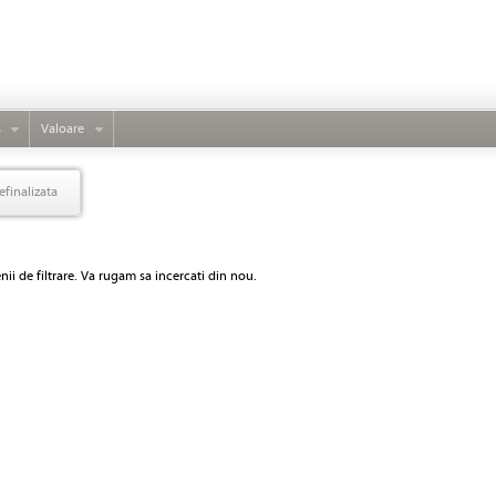
s
Valoare
efinalizata
ii de filtrare. Va rugam sa incercati din nou.