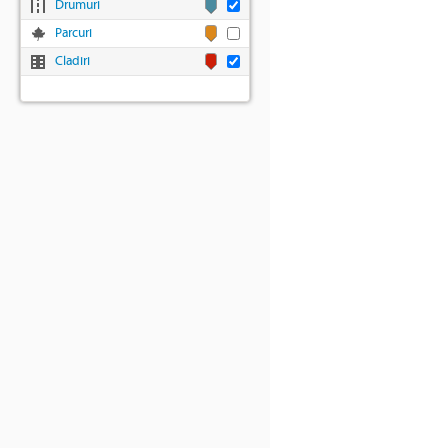
Drumuri
Parcuri
Cladiri