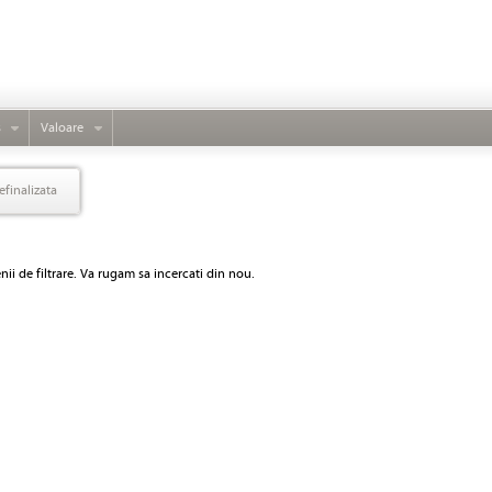
s
Valoare
efinalizata
ii de filtrare. Va rugam sa incercati din nou.