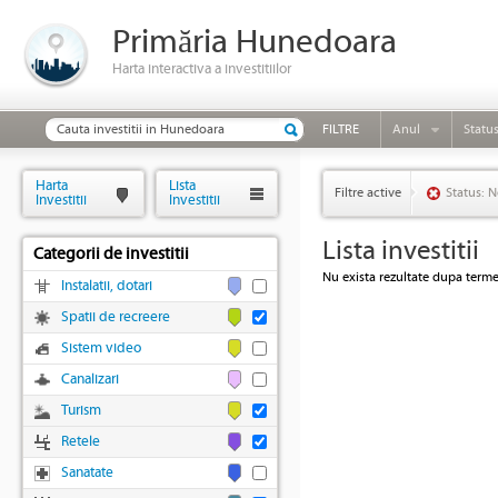
Primăria Hunedoara
Harta interactiva a investitiilor
FILTRE
Anul
Statu
Harta
Lista
Filtre active
Status: N
Investitii
Investitii
Lista investitii
Categorii de investitii
Nu exista rezultate dupa termen
Instalatii, dotari
Spatii de recreere
Sistem video
Canalizari
Turism
Retele
Sanatate