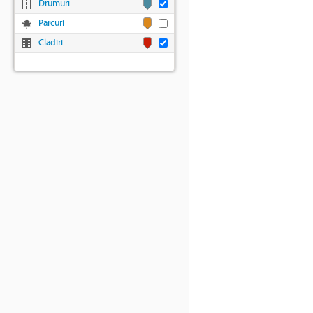
Drumuri
Parcuri
Cladiri