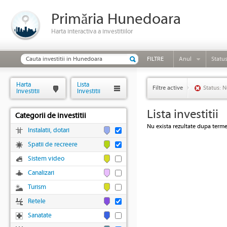
Primăria Hunedoara
Harta interactiva a investitiilor
FILTRE
Anul
Statu
Harta
Lista
Filtre active
Status: N
Investitii
Investitii
Lista investitii
Categorii de investitii
Nu exista rezultate dupa termen
Instalatii, dotari
Spatii de recreere
Sistem video
Canalizari
Turism
Retele
Sanatate