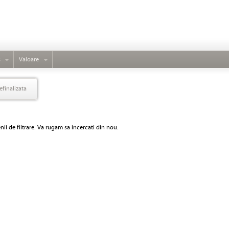
s
Valoare
efinalizata
ii de filtrare. Va rugam sa incercati din nou.