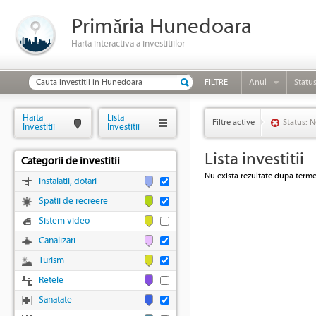
Primăria Hunedoara
Harta interactiva a investitiilor
FILTRE
Anul
Statu
Harta
Lista
Filtre active
Status: N
Investitii
Investitii
Lista investitii
Categorii de investitii
Nu exista rezultate dupa termen
Instalatii, dotari
Spatii de recreere
Sistem video
Canalizari
Turism
Retele
Sanatate