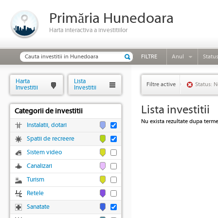
Primăria Hunedoara
Harta interactiva a investitiilor
FILTRE
Anul
Statu
Harta
Lista
Filtre active
Status: N
Investitii
Investitii
Lista investitii
Categorii de investitii
Nu exista rezultate dupa termen
Instalatii, dotari
Spatii de recreere
Sistem video
Canalizari
Turism
Retele
Sanatate