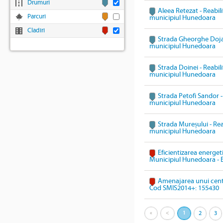
Drumuri
Aleea Retezat - Reabili
Parcuri
municipiul Hunedoara
Cladiri
Strada Gheorghe Doja -
municipiul Hunedoara
Strada Doinei - Reabili
municipiul Hunedoara
Strada Petofi Sandor - 
municipiul Hunedoara
Strada Mureșului - Reab
municipiul Hunedoara
Eficientizarea energeti
Municipiul Hunedoara - 
Amenajarea unui cent
Cod SMIS2014+: 155430
«
<
1
2
3