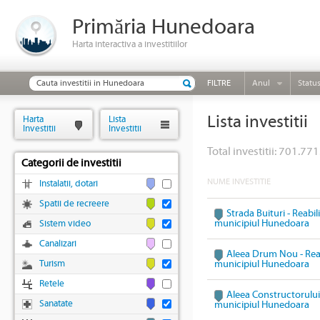
Primăria Hunedoara
Harta interactiva a investitiilor
FILTRE
Anul
Statu
Lista investitii
Harta
Lista
Investitii
Investitii
Total investitii: 701.771
Categorii de investitii
NUME INVESTITIE
Instalatii, dotari
Spatii de recreere
Strada Buituri - Reabil
municipiul Hunedoara
Sistem video
Canalizari
Aleea Drum Nou - Reabi
Turism
municipiul Hunedoara
Retele
Aleea Constructorului 
Sanatate
municipiul Hunedoara