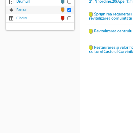
2", Nr.ordine:20(Apel 1),
Drumuri
Parcuri
Sprijinirea regenerari
Cladiri
revitalizarea comunitatii
Revitalizarea centrulu
Restaurarea și valorif
cultural Castelul Corvinil