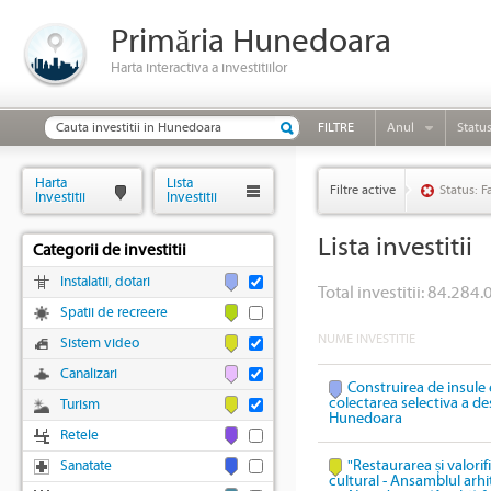
Primăria Hunedoara
Harta interactiva a investitiilor
FILTRE
Anul
Statu
Harta
Lista
Filtre active
Status: F
Investitii
Investitii
Lista investitii
Categorii de investitii
Instalatii, dotari
Total investitii: 84.284.
Spatii de recreere
NUME INVESTITIE
Sistem video
Canalizari
Construirea de insule 
colectarea selectiva a des
Turism
Hunedoara
Retele
"Restaurarea și valori
Sanatate
cultural - Ansamblul arhi