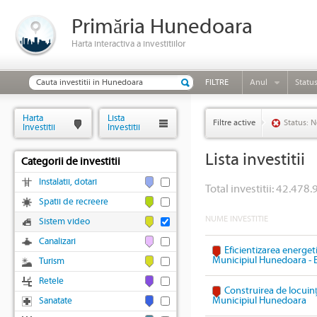
Primăria Hunedoara
Harta interactiva a investitiilor
FILTRE
Anul
Statu
Harta
Lista
Filtre active
Status: N
Investitii
Investitii
Lista investitii
Categorii de investitii
Instalatii, dotari
Total investitii: 42.478.
Spatii de recreere
NUME INVESTITIE
Sistem video
Canalizari
Eficientizarea energeti
Municipiul Hunedoara - 
Turism
Retele
Construirea de locuinț
Municipiul Hunedoara
Sanatate