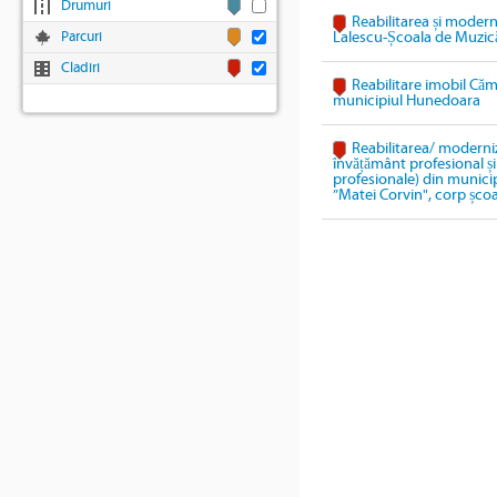
Drumuri
Reabilitarea și modern
Parcuri
Lalescu-Școala de Muzic
Cladiri
Reabilitare imobil Cămi
municipiul Hunedoara
Reabilitarea/ moderniz
învățământ profesional și 
profesionale) din munici
”Matei Corvin", corp școa