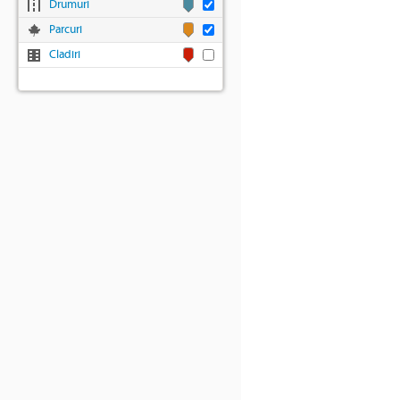
Drumuri
Parcuri
Cladiri