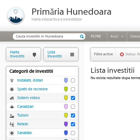
Primăria Hunedoara
Harta interactiva a investitiilor
FILTRE
Anul
Statu
Harta
Lista
Filtre active
Status: F
Investitii
Investitii
Lista investitii
Categorii de investitii
Nu exista rezultate dupa termen
Instalatii, dotari
Spatii de recreere
Sistem video
Canalizari
Turism
Retele
Sanatate