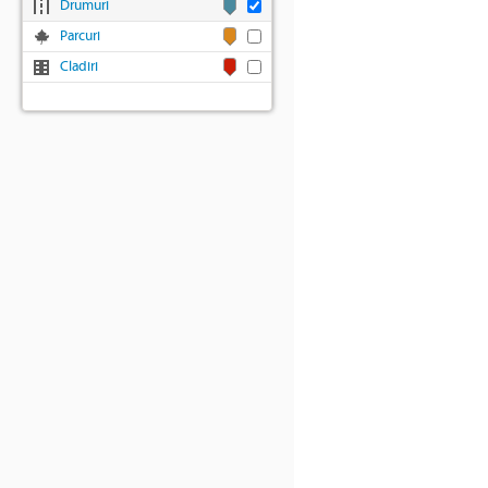
Drumuri
Parcuri
Cladiri