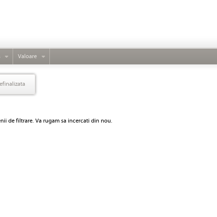
s
Valoare
efinalizata
ii de filtrare. Va rugam sa incercati din nou.