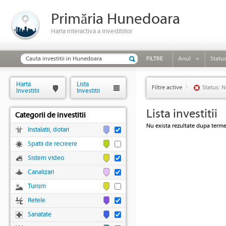
Primăria Hunedoara
Harta interactiva a investitiilor
FILTRE
Anul
Statu
Harta
Lista
Filtre active
Status: N
Investitii
Investitii
Lista investitii
Categorii de investitii
Nu exista rezultate dupa termen
Instalatii, dotari
Spatii de recreere
Sistem video
Canalizari
Turism
Retele
Sanatate