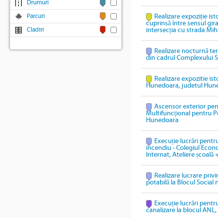
Drumuri
Parcuri
Realizare expoziție ist
cuprinsă între sensul gi
Cladiri
intersecția cu strada Mih
Realizare nocturnă te
din cadrul Complexului S
Realizare expozitie ist
Hunedoara, judetul Hun
Ascensor exterior pen
Multifuncțional pentru P
Hunedoara
Execuție lucrări pentru
incendiu - Colegiul Econ
Internat, Ateliere școală 
Realizare lucrare priv
potabilă la Blocul Social 
Execuție lucrări pentru
canalizare la blocul ANL