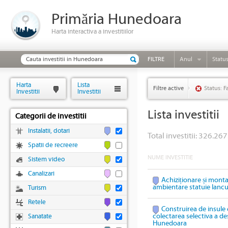
Primăria Hunedoara
Harta interactiva a investitiilor
FILTRE
Anul
Statu
Harta
Lista
Filtre active
Status: F
Investitii
Investitii
Lista investitii
Categorii de investitii
Instalatii, dotari
Total investitii: 326.267
Spatii de recreere
NUME INVESTITIE
Sistem video
Canalizari
Achiziționare și mont
ambientare statuie Ianc
Turism
Retele
Construirea de insule 
colectarea selectiva a des
Sanatate
Hunedoara