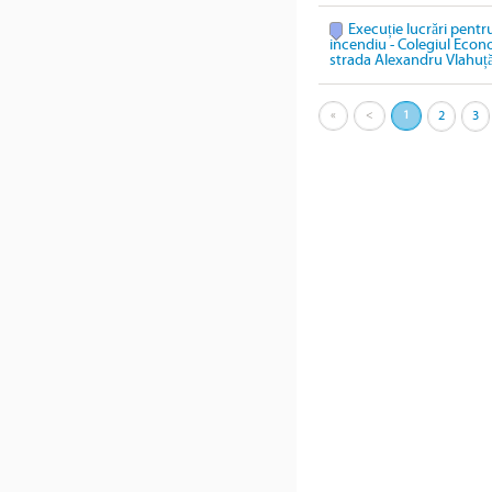
Execuție lucrări pentru
incendiu - Colegiul Econ
strada Alexandru Vlahuță
«
<
1
2
3