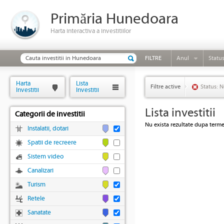
Primăria Hunedoara
Harta interactiva a investitiilor
FILTRE
Anul
Statu
Harta
Lista
Filtre active
Status: N
Investitii
Investitii
Lista investitii
Categorii de investitii
Nu exista rezultate dupa termen
Instalatii, dotari
Spatii de recreere
Sistem video
Canalizari
Turism
Retele
Sanatate