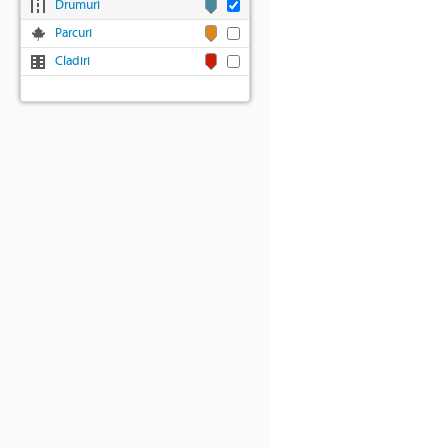
Drumuri
Parcuri
Cladiri