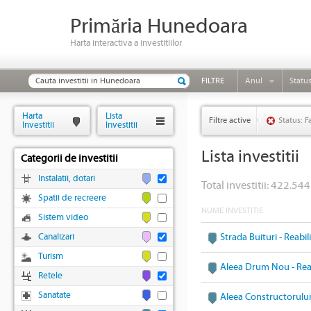
Primăria Hunedoara
Harta interactiva a investitiilor
FILTRE
Anul
Statu
Harta
Lista
Filtre active
Status: F
Investitii
Investitii
Lista investitii
Categorii de investitii
Instalatii, dotari
Total investitii: 422.544
Spatii de recreere
NUME INVESTITIE
Sistem video
Canalizari
Strada Buituri - Reabi
Turism
Aleea Drum Nou - Reab
Retele
Sanatate
Aleea Constructorului 