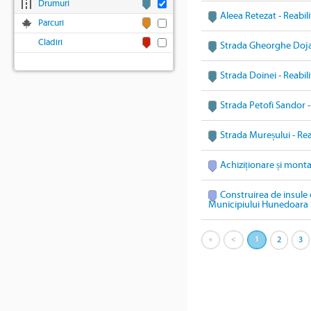
Drumuri
Aleea Retezat - Reabil
Parcuri
Cladiri
Strada Gheorghe Doja 
Strada Doinei - Reabil
Strada Petofi Sandor -
Strada Mureșului - Rea
Achiziționare și mont
Construirea de insule 
Municipiului Hunedoara
«
<
1
2
3