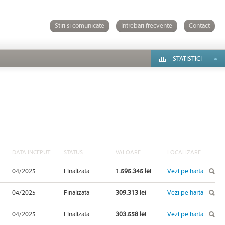
Stiri si comunicate
Intrebari frecvente
Contact
STATISTICI
DATA INCEPUT
STATUS
VALOARE
LOCALIZARE
04/2025
Finalizata
1.595.345 lei
Vezi pe harta
04/2025
Finalizata
309.313 lei
Vezi pe harta
04/2025
Finalizata
303.558 lei
Vezi pe harta