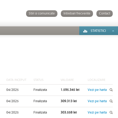
Stiri si comunicate
Intrebari frecvente
Contact
STATISTICI
DATA INCEPUT
STATUS
VALOARE
LOCALIZARE
04/2025
Finalizata
1.595.345 lei
Vezi pe harta
04/2025
Finalizata
309.313 lei
Vezi pe harta
04/2025
Finalizata
303.558 lei
Vezi pe harta