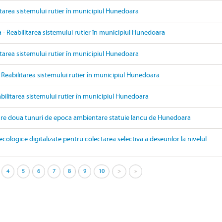
itarea sistemului rutier în municipiul Hunedoara
- Reabilitarea sistemului rutier în municipiul Hunedoara
itarea sistemului rutier în municipiul Hunedoara
 Reabilitarea sistemului rutier în municipiul Hunedoara
bilitarea sistemului rutier în municipiul Hunedoara
are doua tunuri de epoca ambientare statuie Iancu de Hunedoara
ecologice digitalizate pentru colectarea selectiva a deseurilor la nivelul
4
5
6
7
8
9
10
>
»