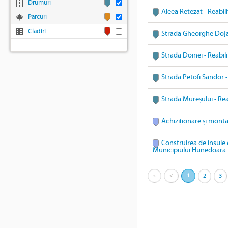
Drumuri
Aleea Retezat - Reabil
Parcuri
Cladiri
Strada Gheorghe Doja 
Strada Doinei - Reabil
Strada Petofi Sandor -
Strada Mureșului - Rea
Achiziționare și mont
Construirea de insule 
Municipiului Hunedoara
«
<
1
2
3