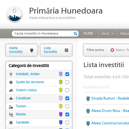
Primăria Hunedoara
Harta interactiva a investitiilor
FILTRE
Anul
Statu
Harta
Lista
Filtre active
Status: F
Investitii
Investitii
Lista investitii
Categorii de investitii
Instalatii, dotari
Total investitii: 424.100
Spatii de recreere
NUME INVESTITIE
Sistem video
Canalizari
Strada Buituri - Reabi
Turism
Aleea Drum Nou - Reab
Retele
Sanatate
Aleea Constructorului 