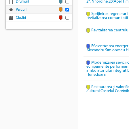
2", Nr.ordine:20(Apel 1),
Drumuri
Parcuri
Sprijinirea regenerari
Cladiri
revitalizarea comunitatii
Revitalizarea centrulu
Eficientizarea energeti
Alexandru Simionescu 
Modernizarea seviciil
echipamente performante 
ambulatoriului integrat
Hunedoara
Restaurarea și valorif
cultural Castelul Corvinil