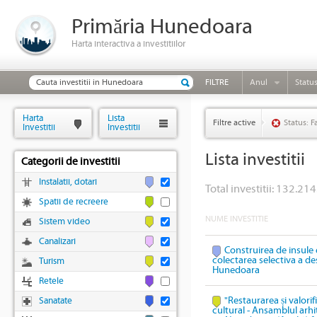
Primăria Hunedoara
Harta interactiva a investitiilor
FILTRE
Anul
Statu
Harta
Lista
Filtre active
Status: F
Investitii
Investitii
Lista investitii
Categorii de investitii
Instalatii, dotari
Total investitii: 132.214
Spatii de recreere
NUME INVESTITIE
Sistem video
Canalizari
Construirea de insule 
colectarea selectiva a des
Turism
Hunedoara
Retele
"Restaurarea și valori
Sanatate
cultural - Ansamblul arhi