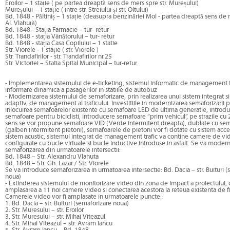
Eroilor – 1 stație ( pe partea dreaptă sens de mers spre str. Mureșului)
Mureșului – 1 stație ( între str. Streiului și str. Oltului)
Bd. 1848 - Păltiniș – 1 stație (deasupra benzinăriei Mol - partea dreaptă sens de m
Al. Vlahuță)
Bd. 1848 - Stația Farmacie – tur- retur
Bd. 1848 - stația Vânătorului – tur- retur
Bd. 1848 - stația Casa Copilului – 1 statie
Str. Viorele - 1 stație ( str. Viorele )
Str. Trandafirilor - str. Trandafirilor nr.25
Str. Victoriei – Statia Spital Municipal – tur-retur
- Implementarea sistemului de e-ticketing, sistemul informatic de management f
informare dinamica a pasagerilor in statiile de autobuz
- Modernizarea sistemului de semaforizare, prin realizarea unui sistem integrat si 
adaptiv, de management al traficului. Investitiile in modernizarea semaforizarii 
inlocuirea semafoarelor existente cu semafoare LED de ultima generatie, introd
semafoare pentru biciclisti, introducere semafoare “prim vehicul”, pe strazile cu
sens se vor propune semafoare VID (Verde intermitent dreapta), dublate cu se
(galben intermitent pietoni), semafoarele de pietoni vor fi dotate cu sistem acce
sistem acustic, sistemul integrat de management trafic va contine camere de v
configurate cu bucle virtuale si bucle inductive introduse in asfalt. Se va modern
semaforizarea din urmatoarele intersectii:
Bd. 1848 – Str. Alexandru Vlahuta
Bd. 1848 – Str. Gh. Lazar / Str. Viorele
Se va introduce semaforizarea in urmatoarea intersectie: Bd. Dacia – str. Buituri 
noua)
- Extinderea sistemului de monitorizare video din zona de impact a proiectului, 
amplasarea a 11 noi camere video si conectarea acestora la reteua existenta de fi
Camerele video vor fi amplasate in urmatoarele puncte:
1. Bd. Dacia – str. Buituri (semaforizare noua)
2. Str. Muresului – str. Eroilor
3. Str. Muresului – str. Mihai Viteazul
4. Str. Mihai Viteazul – str. Avram Iancu