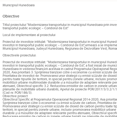
Municipiul Hunedoara
Obiective
Titlul proiectului:”Modernizarea transportului în municipiul Hunedoara prin invest
transportul public ecologic – Coridorul de Est”
Locul de implementare al proiectului
Proiectul de investiție intitulat: ”Modernizarea transportului în municipiul Huned
investiții în transportul public ecologic – Coridorul de Est”,urmează a se impleme
Municipiul Hunedoara, Județul Hunedoara, Regiunea de Dezvoltare Vest, Roman
Obiectivele proiectului:
Proiectul de investiție intitulat: ”Modernizarea transportului în municipiul Huned
investiții în transportul public ecologic – Coridorul de Est”, a fost inițiat de munic
Hunedoara în vederea finanțării acestuia în cadrul Programului Operaţional Regi
2020, Axa prioritară 3: Sprijinirea tranziției către o economie cu emisii scăzute d
Prioritatea de investiții 4e: Promovarea unor strategii cu emisii scăzute de dioxi
pentru toate tipurile de teritorii, în special pentru zonele urbane, inclusiv prom
mobilității urbane multimodale durabile și a măsurilor de adaptare relevante pe
atenuare, Obiectivul specific 3.2: Reducerea emisiilor de carbon în zonele urba
planurile de mobilitate urbană durabilă, Apelul de proiecte POR/2017/3/3.2/1
(Cod nr. POR/186/3).
Obiective proiect
Obiectivul Specific al Programului Operațional Regional 2014-2020, Axa prioritar
Sprijinirea tranziției către o economie cu emisii scăzute de carbon, Prioritatea de 
Promovarea unor strategii cu emisii scăzute de dioxid de carbon pentru toate ti
teritorii, în special pentru zonele urbane, inclusiv promovarea mobilității urban
durabile și a măsurilor de adaptare relevante pentru atenuare, Obiectivul specifi
Reducerea emisiilor de carbon în zonele urbane bazată pe planurile de mobilita