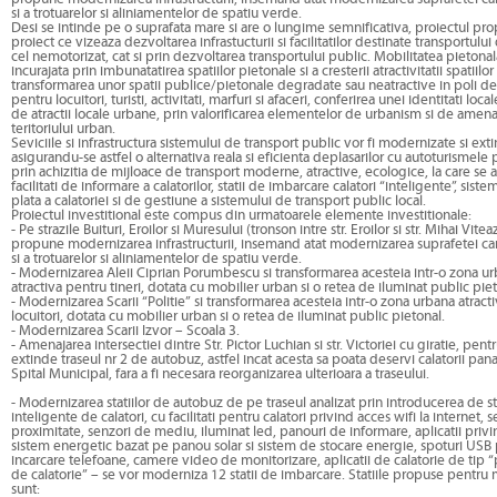
si a trotuarelor si aliniamentelor de spatiu verde.
Desi se intinde pe o suprafata mare si are o lungime semnificativa, proiectul pr
proiect ce vizeaza dezvoltarea infrastucturii si facilitatilor destinate transportului 
cel nemotorizat, cat si prin dezvoltarea transportului public. Mobilitatea pietonala
incurajata prin imbunatatirea spatiilor pietonale si a cresterii atractivitatii spatiilo
transformarea unor spatii publice/pietonale degradate sau neatractive in poli de 
pentru locuitori, turisti, activitati, marfuri si afaceri, conferirea unei identitati loca
de atractii locale urbane, prin valorificarea elementelor de urbanism si de amena
teritoriului urban.
Seviciile si infrastructura sistemului de transport public vor fi modernizate si exti
asigurandu-se astfel o alternativa reala si eficienta deplasarilor cu autoturismele 
prin achizitia de mijloace de transport moderne, atractive, ecologice, la care se
facilitati de informare a calatorilor, statii de imbarcare calatori “inteligente”, si
plata a calatoriei si de gestiune a sistemului de transport public local.
Proiectul investitional este compus din urmatoarele elemente investitionale:
- Pe strazile Buituri, Eroilor si Muresului (tronson intre str. Eroilor si str. Mihai Vitea
propune modernizarea infrastructurii, insemand atat modernizarea suprafetei car
si a trotuarelor si aliniamentelor de spatiu verde.
- Modernizarea Aleii Ciprian Porumbescu si transformarea acesteia intr-o zona u
atractiva pentru tineri, dotata cu mobilier urban si o retea de iluminat public piet
- Modernizarea Scarii “Politie” si transformarea acesteia intr-o zona urbana atract
locuitori, dotata cu mobilier urban si o retea de iluminat public pietonal.
- Modernizarea Scarii Izvor – Scoala 3.
- Amenajarea intersectiei dintre Str. Pictor Luchian si str. Victoriei cu giratie, pent
extinde traseul nr 2 de autobuz, astfel incat acesta sa poata deservi calatorii pana 
Spital Municipal, fara a fi necesara reorganizarea ulterioara a traseului.
- Modernizarea statiilor de autobuz de pe traseul analizat prin introducerea de st
inteligente de calatori, cu facilitati pentru calatori privind acces wifi la internet, 
proximitate, senzori de mediu, iluminat led, panouri de informare, aplicatii privin
sistem energetic bazat pe panou solar si sistem de stocare energie, spoturi USB
incarcare telefoane, camere video de monitorizare, aplicatii de calatorie de tip “p
de calatorie” – se vor moderniza 12 statii de imbarcare. Statiile propuse pentru
sunt: