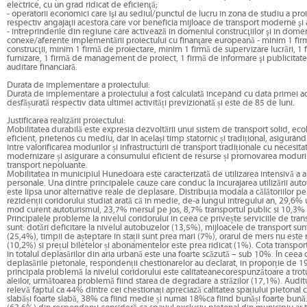
electrice, cu un grad ridicat de eficienţă;
- operatorii economici care îşi au sediul/punctul de lucru în zona de studiu a proi
respectiv angajaţii acestora care vor beneficia mijloace de transport moderne şi 
- întreprinderile din regiune care activează în domeniul construcţiilor şi în domen
conexe/aferente implementării proiectului cu finanţare europeană - minim 1 fir
construcţii, minim 1 firmă de proiectare, minim 1 firmă de supervizare lucrări, 1 
furnizare, 1 firmă de management de proiect, 1 firmă de informare şi publicitate
auditare financiară.
Durata de implementare a proiectului:
Durata de implementare a proiectului a fost calculată începând cu data primei act
desfășurată respectiv data ultimei activități previzionată și este de 85 de luni.
Justificarea realizării proiectului:
Mobilitatea durabilă este expresia dezvoltării unui sistem de transport solid, ecol
eficient, prietenos cu mediu, dar în același timp statornic și tradițional, asigurân
între valorificarea modurilor și infrastructurii de transport tradiționale cu necesit
modernizare și asigurare a consumului eficient de resurse și promovarea moduri
transport nepoluante.
Mobilitatea în municipiul Hunedoara este caracterizată de utilizarea intensivă a 
personale. Una dintre principalele cauze care conduc la încurajarea utilizării aut
este lipsa unor alternative reale de deplasare. Distribuția modala a călătoriilor p
rezidenții coridorului studiat arată că în medie, de-a lungul întregului an, 29,6% u
mod curent autoturismul, 23,7% mersul pe jos, 8,7% transportul public si 10,3% b
Principalele probleme la nivelul coridorului în ceea ce privește serviciile de tran
sunt: dotări deficitare la nivelul autobuzelor (13,5%), mijloacele de transport su
(25,4%), timpii de așteptare în stații sunt prea mari (7%), orarul de mers nu este
(10,2%) si prețul biletelor și abonamentelor este prea ridicat (1%). Cota transpor
în totalul deplasărilor din aria urbană este una foarte scăzută – sub 10%. În ceea 
deplasările pietonale, respondenții chestionarelor au declarat, în proporție de 1
principala problemă la nivelul coridorului este calitateanecorespunzătoare a trotu
aleilor, următoarea problemă fiind starea de degradare a străzilor (17,1%). Audit
relevă faptul ca 44% dintre cei chestionați apreciază calitatea spațiului pietonal c
slabăși foarte slabă, 38% ca fiind medie și numai 18%ca fiind bunăși foarte bună