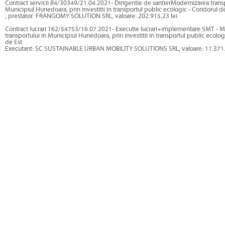
Contract servicii 84/30349/21.04.2021- Dirigentie de santierModernizarea transp
Municipiul Hunedoara, prin investitii în transportul public ecologic - Coridorul d
, prestator: FRANGOMY SOLUTION SRL, valoare: 202.915,23 lei
Contract lucrari 162/54753/16.07.2021- Executie lucrari+implementare SMT - 
transportului în Municipiul Hunedoara, prin investitii în transportul public ecolog
de Est
Executant: SC SUSTAINABLE URBAN MOBILITY SOLUTIONS SRL, valoare: 11.371.