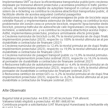
Implementarea SMT va duce la eficientizarea transportului public(prin creșterea
deplasare pe tronsonul aferent proiectului și acordarea priorității în trafic pentru 
comun), iar modernizarea stațiilor de așteptare transport în comun și implement
sistem de e-ticketing va contribui la creșterea atractivității transportului public, do
facilitățile oferite de acestea asigurând confortul pasagerilor.
Introducerea sistemului de transport velo(amenajarea de piste de biciclete sepa
celelalte fluxuri) și implementarea sistemului de bike-sharing va contribui la rez
problemelor din zonăîn ceea ce privește bicicliștii, respectiv lipsa benzilor ded
bicicliști, prezența traficului de autovehicule care îngreunează circulația, lipsa c
închiriere, a rastelurilor etc. și va contribui la creșterea atractivității acestui mijloc
Astfel, implementarea proiectului, produce următoarele efecte principale:
o Creșterea numărului de bicicliști cu 66,7% la nivelul primului an de după finali
implementării proiectului (2023), respectiv cu 100% la nivelul ultimului an al pe
durabilitate a contractului de finanțare (2027)
o Creșterea numărului de pietoni cu 12,4% la nivelul primului an de după finaliz
implementării proiectului (2023), respectiv cu 19,9% la nivelul ultimului an al p
durabilitate a contractului de finanțare (2027)
o Creșterea numărului de pasageri transport public cu 15,9% la nivelul primulu
finalizarea implementării proiectului (estimat 2023), respectiv cu 16,5% la nivelu
al perioadei de durabilitate a contractului de finanțare (estimat 2027)
o Reducerea traficului de autoturisme personal cu -4,4% la nivelul primului an 
finalizarea implementării proiectului (2023), respectiv cu -5,6% la nivelul ultimul
perioadei de durabilitate a contractului de finanțare (estimat 2027)
o Reducerea cantității de emisii GES cu -5,2% la nivelul primului an de după fina
implementării proiectului (2023), respectiv cu -6,2% la nivelul ultimului an al pe
durabilitate a contractului de finanțare (estimat 2027).
Alte Observatii
Bugetul total al proiectului: 44.836.237,40 lei,inclusiv TVA aferent.
Valoarea totală eligibilă a proiectului: 40.881.668,60 lei.
Contribuția proprie a solicitantului (UAT Municipiul Hunedoara) la cheltuielile eli
817.633,37 lei.