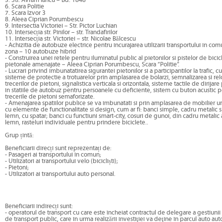
5. Str. Avram Iancu – Bd. 1848
6. Scara Politie
7. Scara Izvor 3
8. Aleea Ciprian Porumbescu
9. Intersectia Victoriei – Str. Pictor Luchian
10. Intersecția str. Pinilor – str. Trandafirilor
11. Intersecția str. Victoriei – str. Nicolae Bălcescu
- Achizitia de autobuze electrice pentru incurajarea utilizarii transportului in com
zona – 10 autobuze hibrid
- Construirea unei retele pentru iluminatul public al pietonilor si pistelor de bicic
pietonale amenajate – Aleea Ciprian Porumbescu, Scara “Politie”.
- Lucrari privind imbunatatirea sigurantei pietonilor si a participantilor la trafic, cu
sisteme de protectie a trotuarelor prin amplasarea de bolarzi, semnalizarea si re
trecerilor de pietoni, signalistica verticala si orizontala, sisteme tactile de dirijare
in statiile de autobuz pentru persoanele cu deficiente, sistem cu buton acustic 
trecerile de pietoni semaforizate.
- Amenajarea spatiilor publice se va imbunatati si prin amplasarea de mobilier 
cu elemente de functionalitate si design, cum ar fi: banci simple, cadru metalic s
lemn, cu spatar; banci cu functiuni smart-city, cosuri de gunoi, din cadru metalic
lemn, rasteluri individuale pentru prindere biciclete..
Grup țintă:
Beneficiarii direcți sunt reprezentați de:
- Pasageri ai transportului în comun;
- Utilizatori ai transportului velo (bicicliști);
- Pietoni;
- Utilizatori ai transportului auto personal.
Beneficiarii indirecți sunt:
- operatorul de transport cu care este încheiat contractul de delegare a gestiunii 
de transport public, care în urma realizării investiţiei va deţine în parcul auto au