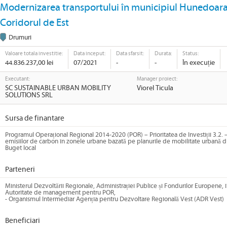
Modernizarea transportului în municipiul Hunedoara pr
Coridorul de Est
Drumuri
Valoare totala investitie:
Data inceput:
Data sfarsit:
Durata:
Status:
44.836.237,00 lei
07/2021
-
-
În execuție
Executant:
Manager proiect:
SC SUSTAINABLE URBAN MOBILITY
Viorel Ticula
SOLUTIONS SRL
Sursa de finantare
Programul Operațional Regional 2014-2020 (POR) – Prioritatea de Investiții 3.2.
emisiilor de carbon în zonele urbane bazată pe planurile de mobilitate urbană d
Buget local
Parteneri
Ministerul Dezvoltării Regionale, Administrației Publice și Fondurilor Europene, î
Autoritate de management pentru POR,
- Organismul Intermediar Agenția pentru Dezvoltare Regională Vest (ADR Vest)
Beneficiari