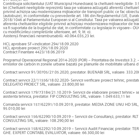
Contribuţia solicitantului (UAT Municipiul Hunedoara) la cheltuieli neeligibile: 3
lei (Cheltuieli neeligibile reprezintă taxa pe valoarea adăugată aferentă cheltuieli
privind achiziția sau modernizarea mijloacelor de transport public ce fac obiectu
(autobuze), în conformitate cu prevederile art. 186 din Regulamentul (UE, Eura
2018/1046 al Parlamentului European si al Consiliului. Taxa pe valoarea adăugată
aferenta cheltuielilor eligibile privind achizițiași modernizarea mijloacelor de tr
va fi suportata de la bugetul de stat, în conformitate cu legislația în vigoare– 
cu modificărileși completările ulterioare, art. 9, lit. o).
Asistență financiară nerambursabilă: 40.064.035,23 lei.
HCL aprobare SF+indicatori 294/18.09.2020
HCL aprobare proiect 295/18.09.2020
Contract Finantare 4423/18.06.2019
Programul Operațional Regional 2014-2020 (POR) – Prioritatea de Investiții 3.2.
emisiilor de carbon în zonele urbane bazată pe planurile de mobilitate urbană d
Contract servicii 91/30705/27.05.2020, prestator: BUENABI SRL, valoare: 333.200
Contract servicii 22/11556/18.02.2020- Servicii verificare proiect tehnic, prestat
DELEGATIO PROIECT SRL, valoare: 23.800,00 lei
Contract servicii 179/73184/21.10.2019- Servicii de elaborare proiect tehnic+ se
asistenta tehnica, prestator: FIP CONSULTING SRL, valoare: 1.049.633,11 lei
Comanda servicii 157/62291/10.09.2019, prestator: MEDIA ZONE UNU HD SRL, 
95.010,00 lei
Contract servicii 156/62290/10.09.2019 – Servicii de Consultanță, prestator: RL
CONSULTING SRL, valoare: 108.290,00 lei
Contract servicii 158/62292/10.09.2019 – Servicii Audit Financiar, prestator: T
GHE. EXPERT CONTABIL EVALUATOR, valoare: 66.300,00 lei