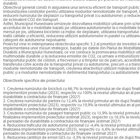
durabilă.
Obiectivul general constă în asigurarea unui serviciu eficient de transport public 
îmbunătățirea condițiilor pentru utilizarea modurilor nemotorizate de transport,
reducerii numărului de deplasări cu transportul privat (cu autoturisme) și reducer
de echivalent CO2 din transport.
Astfel, Municipiul Hunedoara urmărește dezvoltarea mobilității urbane prin sch
accentului de la o mobilitate bazată pe utilizarea autoturismelor la o mobilitate 
mersul pe jos, utilizarea bicicletei ca mijloc de deplasare, utilizarea transportulu
înaltă calitate și eficientă, reducerea utilizării autoturismelor în paralel cu utilizar
categorii de autoturisme nepoluante.
Proiectul vine in întâmpinarea obiectivului specific 3.2 al priorității de investiții 4
implementarea unor măsuri strategice, bazate pe datele din Planul de Mobilita
Durabilă a Municipiului Hunedoara, ce vor conduce la promovarea mobilității u
multimodale durabile și la reducerea emisiilor de CO2, ca urmare a îmbunătățirii 
transportului public de călători, a frecvenței și a timpilor săi de parcurs, accesibilit
transferului către acesta de la transportul privat cu autoturisme, precum și a trans
modurile nemotorizate de transport, creșterea atractivității utilizării mijloacelor 
public și a modurilor nemotorizate în detrimentul transportului cu autoturismele
Obiectivele specifice ale proiectului
1. Creșterea numărului de bicicliști cu 66,7% la nivelul primului an de după final
implementării proiectului (2023), respectiv cu 100% la nivelul ultimului an al pe
durabilitate a contractului de finanțare (2027)
2. Creșterea numărului de pietoni cu 12,4% la nivelul primului an de după finali
implementării proiectului (2023), respectiv cu 19,9% la nivelul ultimului an al p
durabilitate a contractului de finanțare (2027)
3. Creșterea numărului de pasageri transport public cu 15,9% la nivelul primulu
finalizarea implementării proiectului (estimat 2023), respectiv cu 16,5% la nivelu
al perioadei de durabilitate a contractului de finanțare (estimat 2027)
4. Reducerea traficului de autoturisme personal cu -4,4% la nivelul primului an 
finalizarea implementării proiectului (2023), respectiv cu -5,6% la nivelul ultimul
perioadei de durabilitate a contractului de finanțare (estimat 2027)
5. Reducerea cantității de emisii GES cu -3,3% la nivelul primului an de după fin