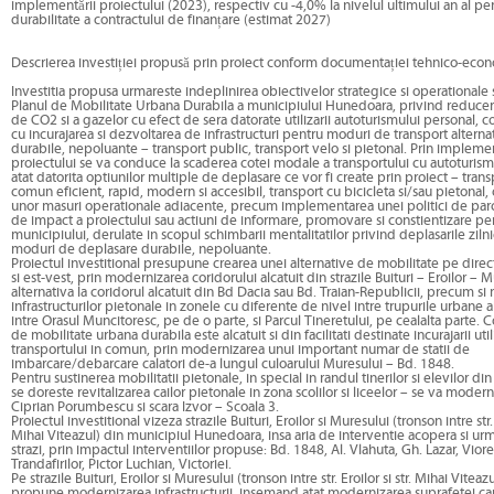
implementării proiectului (2023), respectiv cu -4,0% la nivelul ultimului an al pe
durabilitate a contractului de finanțare (estimat 2027)
Descrierea investiției propusă prin proiect conform documentației tehnico-eco
Investitia propusa urmareste indeplinirea obiectivelor strategice si operationale s
Planul de Mobilitate Urbana Durabila a municipiului Hunedoara, privind reducer
de CO2 si a gazelor cu efect de sera datorate utilizarii autoturismului personal, 
cu incurajarea si dezvoltarea de infrastructuri pentru moduri de transport alternat
durabile, nepoluante – transport public, transport velo si pietonal. Prin impleme
proiectului se va conduce la scaderea cotei modale a transportului cu autoturism
atat datorita optiunilor multiple de deplasare ce vor fi create prin proiect – trans
comun eficient, rapid, modern si accesibil, transport cu bicicleta si/sau pietonal, c
unor masuri operationale adiacente, precum implementarea unei politici de par
de impact a proiectului sau actiuni de informare, promovare si constientizare pen
municipiului, derulate in scopul schimbarii mentalitatilor privind deplasarile ziln
moduri de deplasare durabile, nepoluante.
Proiectul investitional presupune crearea unei alternative de mobilitate pe direc
si est-vest, prin modernizarea coridorului alcatuit din strazile Buituri – Eroilor – M
alternativa la coridorul alcatuit din Bd Dacia sau Bd. Traian-Republicii, precum s
infrastructurilor pietonale in zonele cu diferente de nivel intre trupurile urbane a
intre Orasul Muncitoresc, pe de o parte, si Parcul Tineretului, pe cealalta parte. C
de mobilitate urbana durabila este alcatuit si din facilitati destinate incurajarii utili
transportului in comun, prin modernizarea unui important numar de statii de
imbarcare/debarcare calatori de-a lungul culoarului Muresului – Bd. 1848.
Pentru sustinerea mobilitatii pietonale, in special in randul tinerilor si elevilor di
se doreste revitalizarea cailor pietonale in zona scolilor si liceelor – se va moder
Ciprian Porumbescu si scara Izvor – Scoala 3.
Proiectul investitional vizeza strazile Buituri, Eroilor si Muresului (tronson intre str. E
Mihai Viteazul) din municipiul Hunedoara, insa aria de interventie acopera si ur
strazi, prin impactul interventiilor propuse: Bd. 1848, Al. Vlahuta, Gh. Lazar, Viore
Trandafirilor, Pictor Luchian, Victoriei.
Pe strazile Buituri, Eroilor si Muresului (tronson intre str. Eroilor si str. Mihai Viteazu
propune modernizarea infrastructurii, insemand atat modernizarea suprafetei car