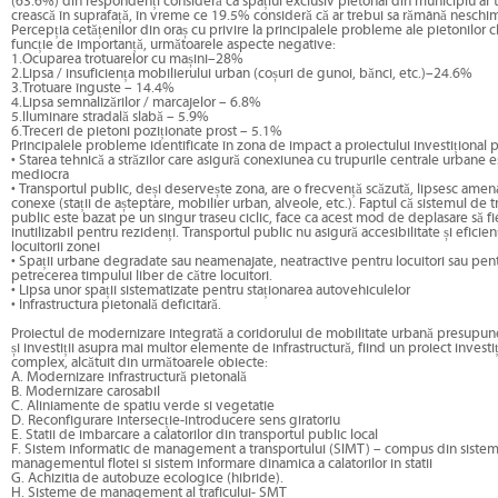
(63.6%) din respondenți consideră ca spațiul exclusiv pietonal din municipiu ar t
crească în suprafață, în vreme ce 19.5% consideră că ar trebui sa rămână neschi
Percepția cetățenilor din oraș cu privire la principalele probleme ale pietonilor c
funcție de importanță, următoarele aspecte negative:
1.Ocuparea trotuarelor cu mașini–28%
2.Lipsa / insuficiența mobilierului urban (coșuri de gunoi, bănci, etc.)–24.6%
3.Trotuare înguste – 14.4%
4.Lipsa semnalizărilor / marcajelor – 6.8%
5.Iluminare stradală slabă – 5.9%
6.Treceri de pietoni poziționate prost – 5.1%
Principalele probleme identificate în zona de impact a proiectului investițional 
• Starea tehnică a străzilor care asigură conexiunea cu trupurile centrale urbane es
mediocra
• Transportul public, deși deservește zona, are o frecvență scăzută, lipsesc amena
conexe (stații de așteptare, mobilier urban, alveole, etc.). Faptul că sistemul de 
public este bazat pe un singur traseu ciclic, face ca acest mod de deplasare să fie
inutilizabil pentru rezidenți. Transportul public nu asigură accesibilitate și eficien
locuitorii zonei
• Spații urbane degradate sau neamenajate, neatractive pentru locuitori sau pen
petrecerea timpului liber de către locuitori.
• Lipsa unor spații sistematizate pentru staționarea autovehiculelor
• Infrastructura pietonală deficitară.
Proiectul de modernizare integrată a coridorului de mobilitate urbană presupune
și investiții asupra mai multor elemente de infrastructură, fiind un proiect investi
complex, alcătuit din următoarele obiecte:
A. Modernizare infrastructură pietonală
B. Modernizare carosabil
C. Aliniamente de spatiu verde si vegetatie
D. Reconfigurare intersecție-introducere sens giratoriu
E. Statii de imbarcare a calatorilor din transportul public local
F. Sistem informatic de management a transportului (SIMT) – compus din sistem 
managementul flotei si sistem informare dinamica a calatorilor in statii
G. Achizitia de autobuze ecologice (hibride).
H. Sisteme de management al traficului- SMT