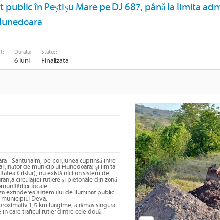
 public în Peștișu Mare pe DJ 687, până la limita admi
 Hunedoara
t:
Durata:
Status:
6 luni
Finalizata
a - Sântuhalm, pe porțiunea cuprinsă între
parținător de municipiul Hunedoara) și limita
itatea Cristur), nu există nici un sistem de
anța circulației rutiere și pietonale din zonă
munităților locale.
za extinderea sistemului de iluminat public
cu municipiul Deva.
proximativ 1,5 km lungime, a rămas singura
în care traficul rutier dintre cele două