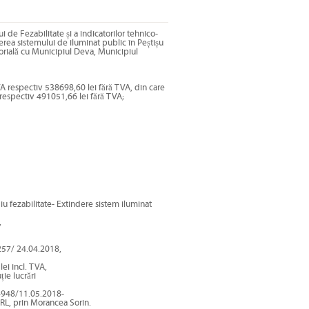
de Fezabilitate și a indicatorilor tehnico-
erea sistemului de iluminat public în Peștișu
torială cu Municipiul Deva, Municipiul
TVA respectiv 538698,60 lei fără TVA, din care
respectiv 491051,66 lei fără TVA;
u fezabilitate- Extindere sistem iluminat
,
.257/ 24.04.2018,
lei incl. TVA,
ie lucrări
/34948/11.05.2018-
L, prin Morancea Sorin.