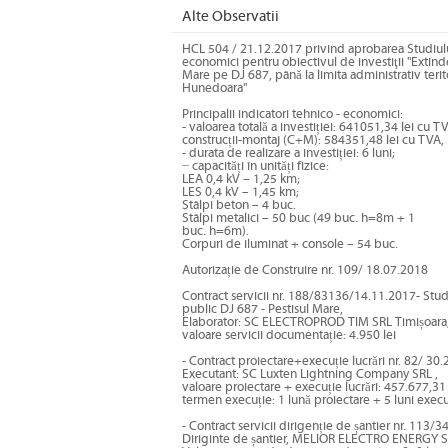
Alte Observatii
HCL 504 / 21.12.2017 privind aprobarea Studiului 
economici pentru obiectivul de investiţii "Extind
Mare pe DJ 687, până la limita administrativ teri
Hunedoara"
Principalii indicatori tehnico - economici:
- valoarea totală a investiției: 641051,34 lei cu 
construcții-montaj (C+M): 584351,48 lei cu TVA, 
- durata de realizare a investiției: 6 luni;
− capacități în unități fizice:
LEA 0,4 kV – 1,25 km;
LES 0,4 kV – 1,45 km;
Stâlpi beton – 4 buc.
Stâlpi metalici – 50 buc (49 buc. h=8m + 1
buc. h=6m).
Corpuri de iluminat + console – 54 buc.
Autorizație de Construire nr. 109/ 18.07.2018
Contract servicii nr. 188/83136/14.11.2017- Studi
public DJ 687 - Pestisul Mare,
Elaborator: SC ELECTROPROD TIM SRL Timișoara
valoare servicii documentație: 4.950 lei
- Contract proiectare+execuție lucrări nr. 82/ 30
Executant: SC Luxten Lightning Company SRL ,
valoare proiectare + execuție lucrări: 457.677,31 
termen execuție: 1 lună proiectare + 5 luni execuț
- Contract servicii dirigenție de șantier nr. 113
Diriginte de șantier, MELIOR ELECTRO ENERGY SR