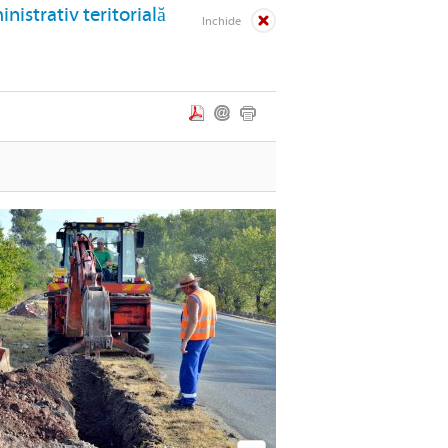
nistrativ teritorială
Inchide