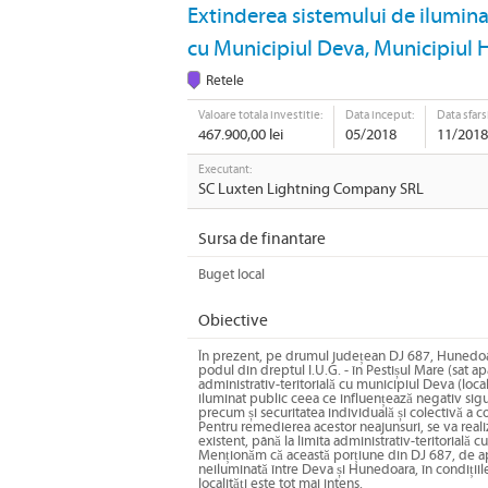
Extinderea sistemului de iluminat
cu Municipiul Deva, Municipiul
Retele
Valoare totala investitie:
Data inceput:
Data sfarsi
PDF
Email
Print
467.900,00 lei
05/2018
11/2018
Executant:
SC Luxten Lightning Company SRL
Sursa de finantare
Buget local
Obiective
În prezent, pe drumul județean DJ 687, Hunedoar
podul din dreptul I.U.G. - în Pestișul Mare (sat a
administrativ-teritorială cu municipiul Deva (local
iluminat public ceea ce influențează negativ sigur
precum și securitatea individuală și colectivă a co
Pentru remedierea acestor neajunsuri, se va reali
existent, până la limita administrativ-teritorială 
Menționăm că această porțiune din DJ 687, de a
neiluminată între Deva și Hunedoara, în condițiile 
localități este tot mai intens.