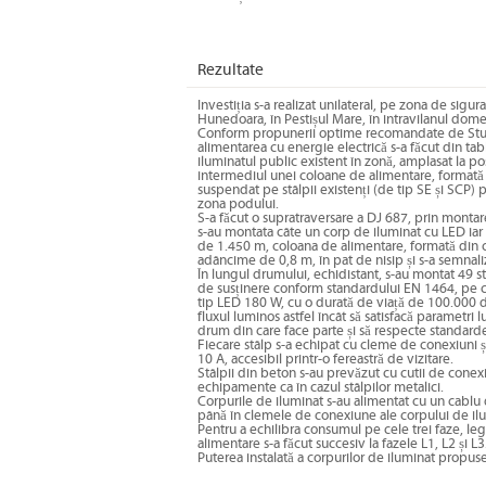
Rezultate
Investiția s-a realizat unilateral, pe zona de sig
Hunedoara, în Pestișul Mare, în intravilanul dom
Conform propunerii optime recomandate de Studi
alimentarea cu energie electrică s-a făcut din ta
iluminatul public existent în zonă, amplasat la p
intermediul unei coloane de alimentare, formată
suspendat pe stâlpii existenți (de tip SE și SCP)
zona podului.
S-a făcut o supratraversare a DJ 687, prin montar
s-au montata câte un corp de iluminat cu LED iar
de 1.450 m, coloana de alimentare, formată din c
adâncime de 0,8 m, în pat de nisip și s-a semnal
În lungul drumului, echidistant, s-au montat 49 s
de susținere conform standardului EN 1464, pe ca
tip LED 180 W, cu o durată de viață de 100.000 de
fluxul luminos astfel încât să satisfacă parametr
drum din care face parte și să respecte standardel
Fiecare stâlp s-a echipat cu cleme de conexiuni și
10 A, accesibil printr-o fereastră de vizitare.
Stâlpii din beton s-au prevăzut cu cutii de conexi
echipamente ca în cazul stâlpilor metalici.
Corpurile de iluminat s-au alimentat cu un cablu 
până în clemele de conexiune ale corpului de il
Pentru a echilibra consumul pe cele trei faze, leg
alimentare s-a făcut succesiv la fazele L1, L2 și L3
Puterea instalată a corpurilor de iluminat propuse