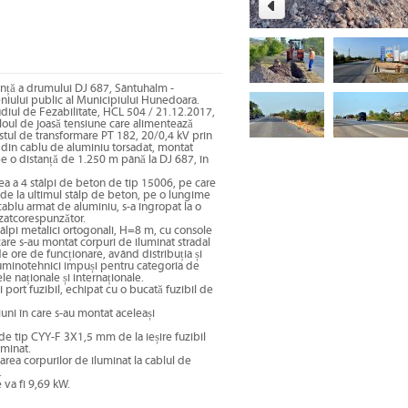
uranță a drumului DJ 687, Sântuhalm -
eniului public al Municipiului Hunedoara.
ul de Fezabilitate, HCL 504 / 21.12.2017,
bloul de joasă tensiune care alimentează
ostul de transformare PT 182, 20/0,4 kV prin
 din cablu de aluminiu torsadat, montat
 pe o distanță de 1.250 m până la DJ 687, în
ea a 4 stâlpi de beton de tip 15006, pe care
 de la ultimul stâlp de beton, pe o lungime
ablu armat de aluminiu, s-a îngropat la o
izatcorespunzător.
tâlpi metalici ortogonali, H=8 m, cu console
re s-au montat corpuri de iluminat stradal
 ore de funcționare, având distribuția și
i luminotehnici impuși pentru categoria de
e naționale și internaționale.
 port fuzibil, echipat cu o bucată fuzibil de
uni în care s-au montat aceleași
de tip CYY-F 3X1,5 mm de la ieșire fuzibil
uminat.
area corpurilor de iluminat la cablul de
.
 va fi 9,69 kW.