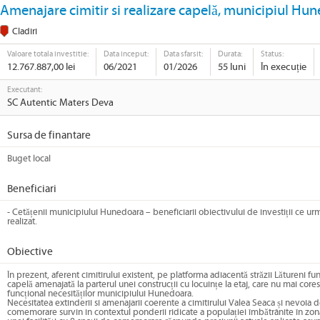
Amenajare cimitir si realizare capelă, municipiul Hune
Cladiri
Valoare totala investitie:
Data inceput:
Data sfarsit:
Durata:
Status:
12.767.887,00 lei
06/2021
01/2026
55 luni
În execuție
Executant:
SC Autentic Maters Deva
Sursa de finantare
Buget local
Beneficiari
- Cetățenii municipiului Hunedoara – beneficiarii obiectivului de investiții ce urm
realizat.
Obiective
În prezent, aferent cimitirului existent, pe platforma adiacentă străzii Lătureni f
capelă amenajată la parterul unei construcții cu locuințe la etaj, care nu mai cor
funcțional necesităților municipiului Hunedoara.
Necesitatea extinderii si amenajarii coerente a cimitirului Valea Seaca și nevoia d
comemorare survin in contextul ponderii ridicate a populației îmbătrânite în zon