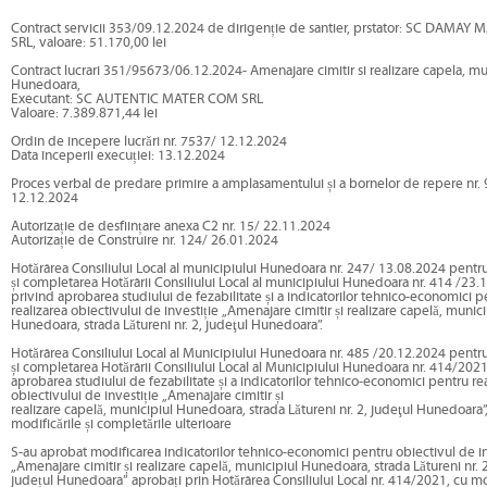
Contract servicii 353/09.12.2024 de dirigenție de santier, prstator: SC DAMA
SRL, valoare: 51.170,00 lei
Contract lucrari 351/95673/06.12.2024- Amenajare cimitir si realizare capela, mu
Hunedoara,
Executant: SC AUTENTIC MATER COM SRL
Valoare: 7.389.871,44 lei
Ordin de incepere lucrări nr. 7537/ 12.12.2024
Data începerii execuției: 13.12.2024
Proces verbal de predare primire a amplasamentului și a bornelor de repere nr.
12.12.2024
Autorizație de desființare anexa C2 nr. 15/ 22.11.2024
Autorizație de Construire nr. 124/ 26.01.2024
Hotărârea Consiliului Local al municipiului Hunedoara nr. 247/ 13.08.2024 pentr
și completarea Hotărârii Consiliului Local al municipiului Hunedoara nr. 414 /23.
privind aprobarea studiului de fezabilitate și a indicatorilor tehnico-economici p
realizarea obiectivului de investiție „Amenajare cimitir și realizare capelă, munici
Hunedoara, strada Lătureni nr. 2, judeţul Hunedoara”.
Hotărârea Consiliului Local al Municipiului Hunedoara nr. 485 /20.12.2024 pentr
și completarea Hotărârii Consiliului Local al Municipiului Hunedoara nr. 414/202
aprobarea studiului de fezabilitate și a indicatorilor tehnico-economici pentru re
obiectivului de investiție „Amenajare cimitir și
realizare capelă, municipiul Hunedoara, strada Lătureni nr. 2, judeţul Hunedoara”
modificările și completările ulterioare
S-au aprobat modificarea indicatorilor tehnico-economici pentru obiectivul de in
„Amenajare cimitir și realizare capelă, municipiul Hunedoara, strada Lătureni nr. 2
județul Hunedoara” aprobați prin Hotărârea Consiliului Local nr. 414/2021, cu mod