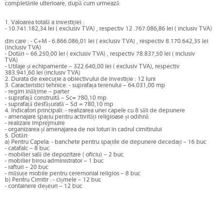
completările ulterioare, după cum urmează:
1. Valoarea totală a investiției :
- 10.741.182,34 lei ( exclusiv TVA) , respectiv 12 .767.086,86 lei ( inclusiv TVA)
din care : - C+M - 6.866.086,01 lei ( exclusiv TVA) , respectiv 8.170.642,35 lei
(inclusiv TVA)
- Dotări – 66.250,00 lei ( exclusiv TVA) , respectiv 78.837,50 lei ( inclusiv
TVA)
- Utilaje și echipamente – 322.640,00 lei ( exclusiv TVA), respectiv
383.941,60 lei (inclusiv TVA)
2. Durata de execuție a obiectivului de investiție : 12 luni
3. Caracteristici tehnice: - suprafața terenului – 64.031,00 mp
- regim înălțime – parter
- suprafață construită – Sc= 780,10 mp
- suprafață desfășurată – Sd = 780,10 mp
4. Indicatori principali: - realizarea unei capele cu 8 săli de depunere
- amenajare spațiu pentru activități religioase și odihnă
- realizare împrejmuire
- organizarea și amenajarea de noi loturi în cadrul cimitirului
5. Dotări:
a) Pentru Capela: - banchete pentru spațiile de depunere decedați – 16 buc
- catafalc – 8 buc
- mobilier sală de depozitare ( oficiu) – 2 buc
- mobilier birou administrator – 1 buc
- rafturi – 20 buc
- măsuțe mobile pentru ceremonial religios – 8 buc
b) Pentru Cimitir : - cișmele – 12 buc
- containere deșeuri – 12 buc