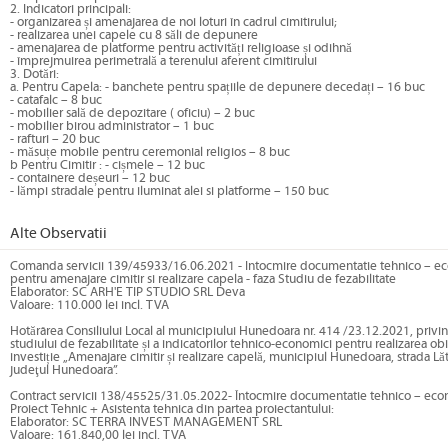
2. Indicatori principali:
- organizarea și amenajarea de noi loturi în cadrul cimitirului;
- realizarea unei capele cu 8 săli de depunere
- amenajarea de platforme pentru activități religioase și odihnă
- împrejmuirea perimetrală a terenului aferent cimitirului
3. Dotări:
a. Pentru Capela: - banchete pentru spațiile de depunere decedați – 16 buc
- catafalc – 8 buc
- mobilier sală de depozitare ( oficiu) – 2 buc
- mobilier birou administrator – 1 buc
- rafturi – 20 buc
- măsuțe mobile pentru ceremonial religios – 8 buc
b Pentru Cimitir : - cișmele – 12 buc
- containere deșeuri – 12 buc
- lămpi stradale pentru iluminat alei si platforme – 150 buc
Alte Observatii
Comanda servicii 139/45933/16.06.2021 - Intocmire documentatie tehnico – e
pentru amenajare cimitir si realizare capela - faza Studiu de fezabilitate
Elaborator: SC ARH'E TIP STUDIO SRL Deva
Valoare: 110.000 lei incl. TVA
Hotărârea Consiliului Local al municipiului Hunedoara nr. 414 /23.12.2021, priv
studiului de fezabilitate și a indicatorilor tehnico-economici pentru realizarea ob
investiție „Amenajare cimitir și realizare capelă, municipiul Hunedoara, strada Lăt
judeţul Hunedoara”.
Contract servicii 138/45525/31.05.2022- Întocmire documentatie tehnico – eco
Proiect Tehnic + Asistenta tehnica din partea proiectantului:
Elaborator: SC TERRA INVEST MANAGEMENT SRL
Valoare: 161.840,00 lei incl. TVA