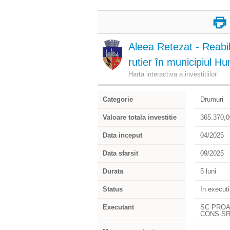
Aleea Retezat - Reabil
rutier în municipiul H
Harta interactiva a investitiilor
Categorie
Drumuri
Valoare totala investitie
365.370,00
Data inceput
04/2025
Data sfarsit
09/2025
Durata
5 luni
Status
In execut
Executant
SC PROACT
CONS SRL