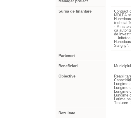
Manager proiect
Sursa de finantare
Contract 
MDLPA nr.
Hunedoara
încheiat î
- Minister
ca autorit
de investi
- Unitatea
Hunedoara 
Saligny”.
Parteneri
Beneficiari
Municipiu
Obiective
Reabilitar
Capacități
Lungime 
Lungime d
Lungime d
Lungime d
Lațime pa
Trotuare:
Rezultate